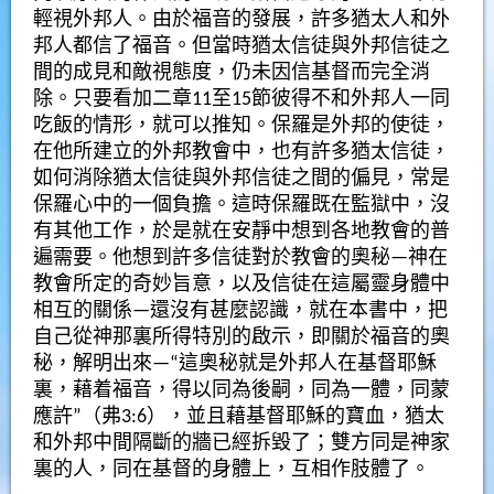
輕視外邦人。由於福音的發展，許多猶太人和外
邦人都信了福音。但當時猶太信徒與外邦信徒之
間的成見和敵視態度，仍未因信基督而完全消
除。只要看加二章11至15節彼得不和外邦人一同
吃飯的情形，就可以推知。保羅是外邦的使徒，
在他所建立的外邦教會中，也有許多猶太信徒，
如何消除猶太信徒與外邦信徒之間的偏見，常是
保羅心中的一個負擔。這時保羅既在監獄中，沒
有其他工作，於是就在安靜中想到各地教會的普
遍需要。他想到許多信徒對於教會的奧秘—神在
教會所定的奇妙旨意，以及信徒在這屬靈身體中
相互的關係—還沒有甚麼認識，就在本書中，把
自己從神那裏所得特別的啟示，即關於福音的奧
秘，解明出來—“這奧秘就是外邦人在基督耶穌
裏，藉着福音，得以同為後嗣，同為一體，同蒙
應許”（弗3:6），並且藉基督耶穌的寶血，猶太
和外邦中間隔斷的牆已經拆毀了；雙方同是神家
裏的人，同在基督的身體上，互相作肢體了。