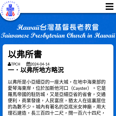
以弗所書
TPCH
2024-04-14
一．以弗所地方略況
以弗所是小亞細亞的一座大城，在地中海東部的
愛琴海東岸，位於加斯他河口（
Cayster
）。它是
羅馬帝國的駐防城，又是亞細亞省的省會，交通
便利，商業發達，人民富庶，猶太人在這裏居住
的為數不少。城內有著名的亞底米女神廟，用大
理石建造，長三百四十二尺，闊一百六十四尺，