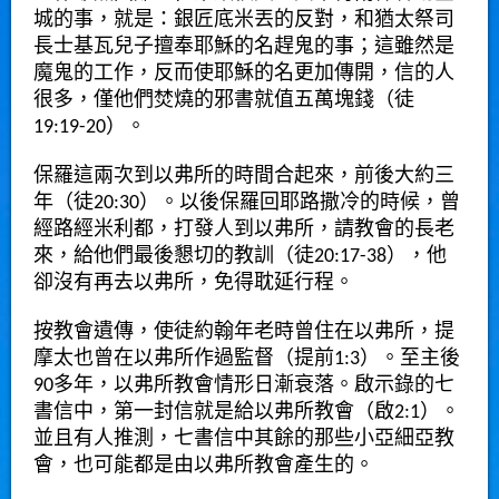
城的事，就是：銀匠底米丟的反對，和猶太祭司
長士基瓦兒子擅奉耶穌的名趕鬼的事；這雖然是
魔鬼的工作，反而使耶穌的名更加傳開，信的人
很多，僅他們焚燒的邪書就值五萬塊錢（徒
19:19-20）。
保羅這兩次到以弗所的時間合起來，前後大約三
年（徒20:30）。以後保羅回耶路撒冷的時候，曾
經路經米利都，打發人到以弗所，請教會的長老
來，給他們最後懇切的教訓（徒20:17-38），他
卻沒有再去以弗所，免得耽延行程。
按教會遺傳，使徒約翰年老時曾住在以弗所，提
摩太也曾在以弗所作過監督（提前1:3）。至主後
90多年，以弗所教會情形日漸衰落。啟示錄的七
書信中，第一封信就是給以弗所教會（啟2:1）。
並且有人推測，七書信中其餘的那些小亞細亞教
會，也可能都是由以弗所教會產生的。