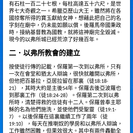
有石柱一百二十七根，每柱高達五十六尺，是世
界七大奇觀之一。希臘亞歷山大王，雖然將在各
國掠奪所得的寶玉獻給女神，想藉此把自己的名
字刻在廟中，仍未能如願以償。後羅馬帝國秉政
時，接納基督教為國教，就將這神廟完全毀滅。
現今的以弗所城已經荒涼了好幾百年。
二．以弗所教會的建立
按使徒行傳的記載，保羅第一次到以弗所，只有
一次在會堂和猶太人辯論，很快就離開以弗所，
但他把百基拉，亞居拉留在那裏（徒18:18-
21），其時大約是主後54年。保羅去後亞波羅也
到那裏工作（徒18:24-28）。保羅第二次到以弗
所時，清楚得救的信徒有十二人。保羅曾奉主耶
穌的名為他們施洗，並使他們受聖靈（徒19:1-
7）。以後保羅在這裏繼續工作了兩年（徒
19:10），每天在推喇奴的學房和以弗所人辯論，
工作雖然困難，但果效很大。其中有兩件轟動全