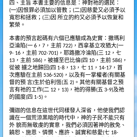
四、主旨 本書主要的信息是：神對祂的選民：
(一)因恨罪必須加以管教；(二)因慈愛又必須予以
寬恕和拯救；(三)因 所立的約又必須予以恢复和
繁榮。
本書的預言起碼有六個已應驗成為史實：撒瑪利
亞淪陷(一 6，7，主前 722)，西拿基立攻猶大(一
9- 16，主前 702-701)，耶路撒冷淪陷(三 12，七
13，主前 586)，被擄至巴比倫(四 10，主前 586)，
從被 擄之地歸回(四 1-8，13，七 11，14-17，首
次應驗在主前 536-520)，以及有一掌權者(有關基
督的預 言)生於伯利恆(五 2)。其他有關基督之預
言有祂的工作(二 12，13)，祂的得勝(五 3-9)及祂
的國度(四 1-5)。
彌迦的信息在這世代同樣發人深省，他使我們認
識在一個荒涼黑暗的時代中，神的子民不能只有
外 貌而無敬虔的實意，我們必須因著神的赦免、
饒恕、施恩、憐憫、應許、誠實和慈愛(七 18-