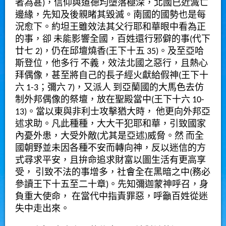
者為甚)，信仰與道德均墮落極深，北國已近滅亡
邊緣，先知及後親睹其毀滅。南國的國勢也是每
況愈下。約坦王雖效法其父行耶和華眼中看為正
的事，卻 未能影響全國，百姓還行邪僻的事(代下
廿七 2)，仍在邱壇燒香(王下十五 35)。及至亞哈
斯登位，他多行 不義，效法北國之惡行，且熱心
拜偶像，甚至將自己的長子經火獻給假神(王下十
六 1-3；彌六 7)，又派人 到亞蘭國的大馬色去仿
制外邦偶像的祭壇，放在聖殿當中(王下十六 10-
13)。當以東與非利士攻擊猶大時， 他更向外邦亞
述求助。凡此種種，大大干犯耶和華，引致國家
內憂外患，大受外敵(尤其是亞述)威脅。然 而全
國朝野並未因各種不安而轉向神，反以迷信的方
式尋求平安，且拚命追求財富以圖生活有更高享
受， 引致不法的事增多，社會全在黑暗之中(務必
參讀王下十五至二十章)。先知彌迦蒙神呼召，身
負重大使命， 在當代中指責罪惡，呼籲百姓從迷
失中走出來。