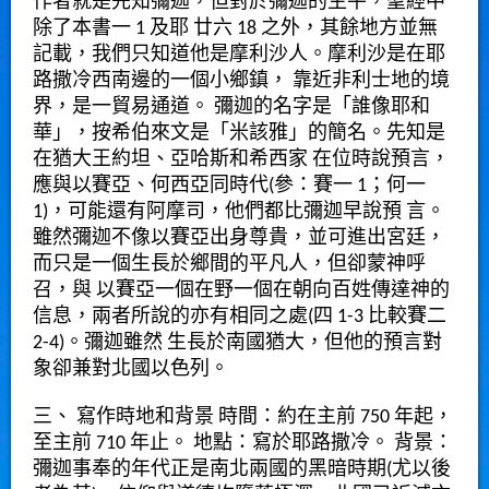
作者就是先知彌迦，但對於彌迦的生平，聖經中
除了本書一 1 及耶 廿六 18 之外，其餘地方並無
記載，我們只知道他是摩利沙人。摩利沙是在耶
路撒冷西南邊的一個小鄉鎮， 靠近非利士地的境
界，是一貿易通道。 彌迦的名字是「誰像耶和
華」，按希伯來文是「米該雅」的簡名。先知是
在猶大王約坦、亞哈斯和希西家 在位時說預言，
應與以賽亞、何西亞同時代(參：賽一 1；何一
1)，可能還有阿摩司，他們都比彌迦早說預 言。
雖然彌迦不像以賽亞出身尊貴，並可進出宮廷，
而只是一個生長於鄉間的平凡人，但卻蒙神呼
召，與 以賽亞一個在野一個在朝向百姓傳達神的
信息，兩者所說的亦有相同之處(四 1-3 比較賽二
2-4)。彌迦雖然 生長於南國猶大，但他的預言對
象卻兼對北國以色列。
三、 寫作時地和背景 時間：約在主前 750 年起，
至主前 710 年止。 地點：寫於耶路撒冷。 背景：
彌迦事奉的年代正是南北兩國的黑暗時期(尤以後