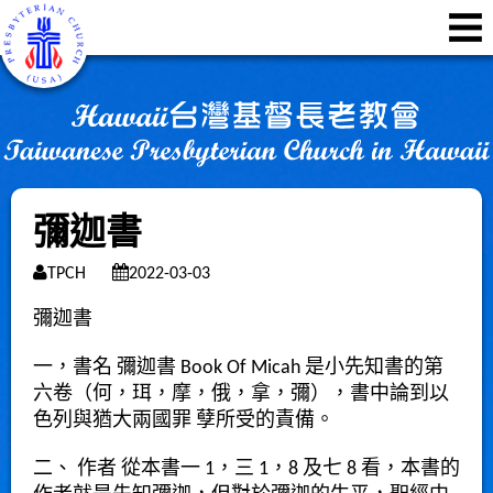
彌迦書
TPCH
2022-03-03
彌迦書
一，書名 彌迦書 Book Of Micah 是小先知書的第
六卷（何，珥，摩，俄，拿，彌），書中論到以
色列與猶大兩國罪 孽所受的責備。
二、 作者 從本書一 1，三 1，8 及七 8 看，本書的