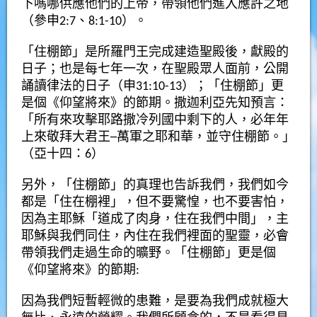
下嗎哪供應他們的上帝，帶領他們進入應許之地
（參申2:7、8:1-10）。
「住棚節」是所羅門王完成建造聖殿後，獻殿的
日子；也是每七年一次，在聖殿眾人面前，公開
誦讀律法的日子（申31:10-13）；「住棚節」更
是個《仰望將來》的節期。撒迦利亞先知預言：
「所有來攻擊耶路撒冷列國中剩下的人，必年年
上來敬拜大君王─萬軍之耶和華，並守住棚節。」
（亞十四：6）
另外，「住棚節」的真理也告訴我們，我們如今
都是「住在棚裡」，但不要驚惶，也不要害怕，
因為主耶穌「道成了肉身，住在我們中間」，主
耶穌與我們同住，內住在我們裡面的聖靈，必會
帶領我們走過生命的曠野。「住棚節」更是個
《仰望將來》的節期:
因為我們短暫輕微的患難，是要為我們成就極大