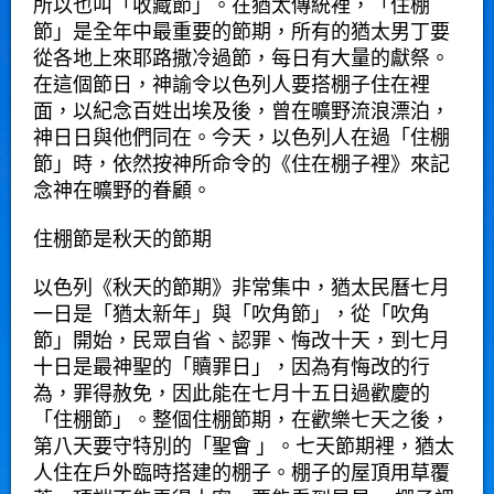
所以也叫「收藏節」。在猶太傳統裡，「住棚
節」是全年中最重要的節期，所有的猶太男丁要
從各地上來耶路撒冷過節，每日有大量的獻祭。
在這個節日，神諭令以色列人要搭棚子住在裡
面，以紀念百姓出埃及後，曾在曠野流浪漂泊，
神日日與他們同在。今天，以色列人在過「住棚
節」時，依然按神所命令的《住在棚子裡》來記
念神在曠野的眷顧。
住棚節是秋天的節期
以色列《秋天的節期》非常集中，猶太民曆七月
一日是「猶太新年」與「吹角節」，從「吹角
節」開始，民眾自省、認罪、悔改十天，到七月
十日是最神聖的「贖罪日」，因為有悔改的行
為，罪得赦免，因此能在七月十五日過歡慶的
「住棚節」。整個住棚節期，在歡樂七天之後，
第八天要守特別的「聖會 」。七天節期裡，猶太
人住在戶外臨時搭建的棚子。棚子的屋頂用草覆