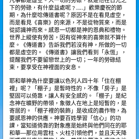
凡事都是虛空。人一切的勞碌，就是他在日光之
下的勞碌，有什麼益處呢﹖…..」歡樂慶祝的節
期，為什麼唸傳道書呢？原因不是在看見虛空，
而是看見《喜樂》的來源，不是從物質來，而是
從認識神而來。感恩一切都是神的恩典和禮物。
世界上縱使有勞苦，因有從神來的喜樂就不算什
麼。《傳道書》告訴我們若沒有神，所做的一切
都是虛空的。《傳道書》讓我們看到「永恆」，
提醒我們不要留戀世上的一切；一年的勞碌結
束，要享受在神裡面的安息。
耶和華神為什麼要讓以色列人四十年「住在棚
裡」呢？「棚子」是暫時性的，不像「房子」是
堅固可以倚靠，讓人有安全感的。「棚子」是紀
念神在曠野的帶領，象徵人在地上是短暫的，是
寄居的。「棚子裡的裝飾」是收成的農作物，為
要感恩神的供應。神要百姓學習「信心」的功
課，當知道倚靠的對象應是始終與他們同在的耶
和華──那位用雲柱、火柱引領他們，並且天天降