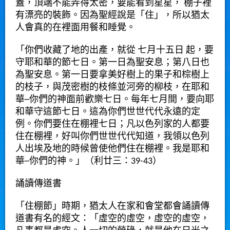
蓋，頂端不能弄得太密，要能看到星星， 棚子裡
有漂亮的裝飾。因為聖經說是「住」，所以猶太
人會真的在裡面用餐和睡覺。
「你們收藏了地的出產，就從 七月十五日 起，要
守耶和華的節七日。第一日為聖安息；第八日也
為聖安息。第一日要拿美好樹上的果子和棕樹上
的枝子，與茂密樹的枝條並河旁的柳枝，在耶和
華─你們的神面前歡樂七日。每年七月間，要向耶
和華守這節七日。這為你們世世代代永遠的定
例。你們要住在棚裡七日；凡以色列家的人都要
住在棚裡，好叫你們世世代代知道，我領以色列
人出埃及地的時候曾使他們住在棚裡。我是耶和
華─你們的神。」（利廿三：39-43）
誦讀傳道書
「住棚節」時期，猶太人在家和會堂都會誦讀傳
道書有名的經文：「虛空的虛空，虛空的虛空，