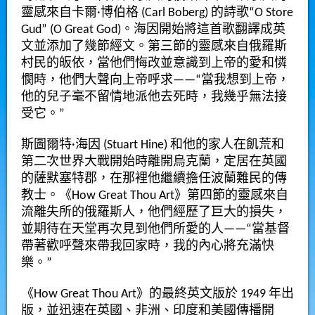
靈感來自卡爾·博伯格 (Carl Boberg) 的詩歌“O Store
Gud” (O Great God)。海因開始將這首歌翻譯成英
文並添加了幾節經文。第三節的靈感來自俄羅斯
村民的皈依，當他們悔改並意識到上帝的愛和憐
憫時，他們大聲向上帝呼求——“當我想到上帝，
他的兒子毫不留情地派他去死時，我幾乎無法接
受它。”
斯圖爾特·海因 (Stuart Hine) 和他的家人在飢荒和
第二次世界大戰開始時離開烏克蘭，定居在英國
的薩默塞特郡，在那裡他繼續擔任波蘭難民的傳
教士。《How Great Thou Art》第四節的靈感來自
流離失所的俄羅斯人，他們經歷了巨大的損失，
並期待在天堂再次見到他們所愛的人——“當基督
帶著歡呼聲來帶我回家時，我的內心將充滿快
樂。”
《How Great Thou Art》的最終英文版於 1949 年出
版，並迅速在英國、非洲、印度和美國傳播開