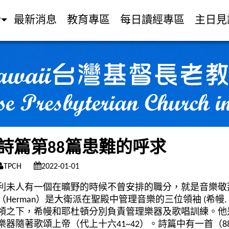
介
最新消息
教育專區
每日讀經專區
主日見
詩篇第88篇患難的呼求
TPCH
2022-01-01
利未人有一個在曠野的時候不曾安排的職分，就是音樂敬
（
Herman
）是大衛派在聖殿中管理音樂的三位領袖
(
希幔
.
領之下，希幔和耶杜頓分別負責管理樂器及歌唱訓練。他
樂器隨著歌頌上帝（代上十六
41~42
）。詩篇中有一首（
8