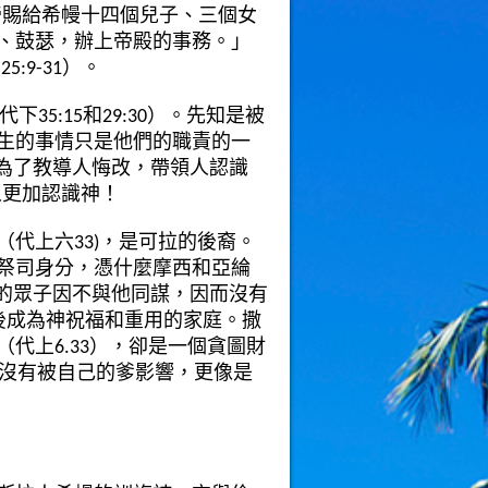
帝賜給希幔十四個兒子、三個女
、鼓瑟，辦上帝殿的事務。」
和
25:9-31
）。
代下
35:15
和
29:30
）。先知是被
生的事情只是他們的職責的一
為了教導人悔改，帶領人認識
人更加認識神！
（代上六
33)
，是可拉的後裔。
祭司身分，憑什麼摩西和亞綸
的眾子因不與他同謀，因而沒有
後成為神祝福和重用的家庭。撒
（代上
6.33
），卻是一個貪圖財
沒有被自己的爹影響，更像是