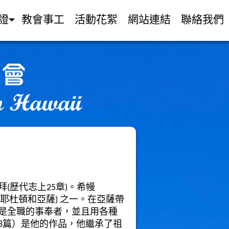
證
教會事工
活動花絮
網站連結
聯絡我們
拜
(
歷代志上
25
章
)
。希幔
耶杜頓和亞薩
)
之一。在亞薩帶
是全職的事奉者，並且用各種
8
篇）是他的作品，他繼承了祖