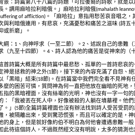
背景：詩篇第八十八篇的詩題「可拉後裔的詩歌，就是以
長。調用麻哈拉利暗俄。」麻哈拉利暗俄
(mahalath leanno
suffering of affliction)
。「麻哈拉」意指用愁苦哀音唱之，
次與利暗俄連用，有悲哀，充滿憂愁和痛苦之滋味
(
詩五
抑或折磨」。
大綱：
1
、
向神呼求（一至二節）。
2
、述
說
自己的患難（
求（九至十四節）
。
4
、詩人認為他的痛苦是從神來的（
這首詩篇大概是所有詩篇中最悲愁、孤單的一首詩悲哀的
定神是拯救的神之外
(1
節
)
，接下來的
內
容充滿了自怨、
絕
以「黑暗」結束
(18
節
)
。
在詩篇當中我們完全看不見神有
多麼的困苦可憐，質問神為何一直把他放在幽暗的死地，
五指的黑暗裡面，沒有絲毫的光明，神也沒有一字一句的
的：「我被丟在死人中，好像被殺的人躺在墳墓裡。他們
了。」
(5
節
)
全篇詩篇裡面也沒有辦法找到詩人受苦受罰的
難，被隔離出來，受到驚恐慌張，而且可以確定的是，神
他的身上，但是就好像約伯不明白為何他會遭遇患難一般
如此待這個詩人，不過既然經文沒有明
說
，太多的猜測也