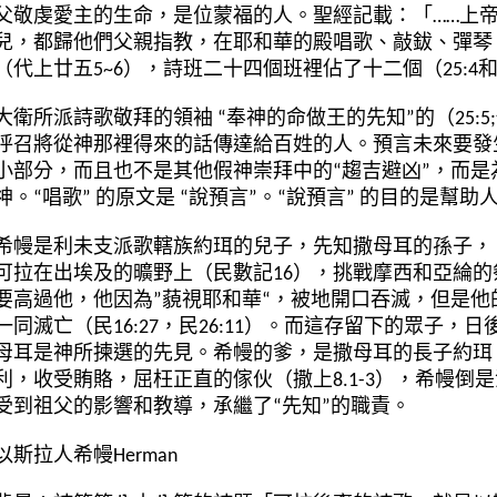
父敬虔愛主的生命，是位蒙福的人。聖經記載：「
……
上
兒，都歸他們父親指教，在耶和華的殿唱歌、敲鈸、彈琴
（代上廿五
5~6
），詩班二十四個班裡佔了十二個（
25:4
大衛所派詩歌敬拜的領袖
“
奉神的命做王的先知
”
的（
25:5;
呼召將從神那裡得來的話傳達給百姓的人。預言未來要發
小部分，而且也不是其他假神崇拜中的
“
趨吉避凶
”
，而是
神。
“
唱歌
”
的原文是
“
說
預言
”
。
“
說
預言
”
的目的是幫助
希幔是利未支派歌轄族約珥的兒子，先知撒母耳的孫子，
可拉在出埃及的曠野上（民數記
16
），挑戰摩西和亞綸的
要高過他，他因為
”
藐視耶和華
“
，被地開口吞滅，但是他
一同滅亡（民
16:27
，民
26:11
）。而這存留下的眾子，日
母耳是神所揀選的先見。希幔的爹，是撒母耳的長子約珥
利，收受賄賂，屈枉正直的傢伙（撒上
8.1-3
），希幔倒是
受到祖父的影響和教導，承繼了
“
先知
”
的職責。
以斯拉人希幔Herman