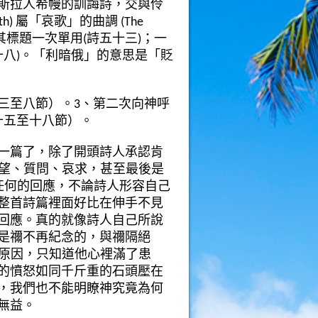
斯拉人希幔的訓誨詩，交與伶
th)
屬「哀歌」的曲調
(The
其標題一次單用
(
詩五十三
)
；一
十八
)
。「利暗俄」的意思是「貶
三至八節）。
3
、
第二次向神呼
十五至十八節）。
一篇了，除了開頭詩人承認肯
望、質問、哀求，甚至最後是
任何的回應，
不論詩人形容自己
整首詩篇裡面好比在伸手不見
回應。
真的就像詩人自己所
說
是禰不再紀念的，與禰隔
絕
原因
，只知道他心裡滿了患
的憤怒如同千斤重的石頭壓在
，我們也不能明瞭神究竟為何
無益。