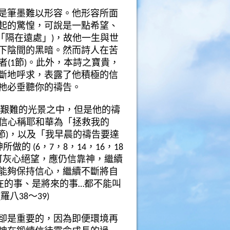
是筆墨難以形容。他形容所面
起的驚惶，可
說
是一點希望、
「隔在遠處」
)
，故他一生與世
下陰間的黑暗。然而詩人在苦
者
(1
節
)
。
此外，本詩之寶貴，
斷地呼求，表露了他積極的信
祂
必垂聽你的禱告。
艱難的光景之中，但是他的禱
信心稱耶和華為「拯救我的
節
)
，以及「我早晨的禱告要達
神所做的
(6
，
7
，
8
，
14
，
16
，
18
可灰心
絕
望，應仍信靠神，繼續
能
夠
保持信心，繼續不斷將自
在的事、是將來的事
…
都不能叫
(
羅八
38
～
39)
卻是重要的，因為即便環境再