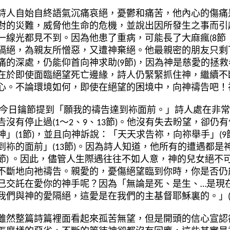
詩人自始自終語氣沉痛哀
絕
，憂鬱和痛苦，
他
內
心的傷痛
對的災難，威脅他生命的危機，並
說
出因所發生之
事而引
一線光都見不到。因為他患了重病，可能長了大麻瘋
(8
節
隔
絕
，為親友所憎惡，又遭神棄
絕
。他最親密的朋友只剩
痛的深處，仍能仰首向神求助
(9
節
)
，因為神是慈愛的拯救
在於即使面臨
絕
望死亡邊緣，詩人仍緊緊抓住神，繼續不
心。
不論環境如何，即使在
絕
望的困境中，向神禱告吧！
今日鑰節提到「願我的禱告達到袮面前。」詩人處在非常
告沒有停止過
(1
～
2
、
9
、
13
節
)
。他沒有失去盼望，卻仍有
神」
(1
節
)
，並且向神訴
說
：「天天求告祢，向祢舉手」
(9
到袮的面前」
(13
節
)
。因為詩人知道，他所有的遭遇都是
節
)
。因此，儘管人生際遇往往不如人意，神的兒女
絕
不
不斷地向
祂
禱告。親愛的，憂傷
絕
望臨到你時，你是否仍
己交託在愛你的神手呢？因為「無論是死、是生、
…
是現
我們與神的愛隔
絕
，這愛是在我們的主基督耶穌裏的。」
雖然整篇詩篇裡面看起來孤苦無望，但是開頭的信心宣認