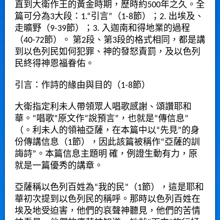
直到大衛作王的黃金時期，歷時約500年之久。全
篇可分為3大段：1.“引言”（1-8節）；2. 出埃及、
走曠野（9-39節）；3. 入迦南和得地業的過程
（40-72節）。 第2段、第3段的格式相同，都是講
到以色列民如何犯罪、神的發怒責罰，及以色列
民終得神恩福眷佑。
引言：作詩的緣由與目的（1-8節）
大衛指定利未人帶領眾人唱歌感謝、頌讚耶和
華。“唱歌”原文作“說預言”，也就是“傳信息”
（。利未人的領袖亞薩，在本篇中以“先見”的身
份傳講信息（1節），因此該篇被稱作“亞薩的訓
誨詩”。本篇信息主題明 確，例證生動有力，原
就是一篇優秀的講章。
亞薩稱以色列百姓為“我的民”（1節），這是耶和
華初次提到以色列民的稱呼。那時以色列百姓在
埃及地受迫害，他們的哀聲神聽見，他們的苦情