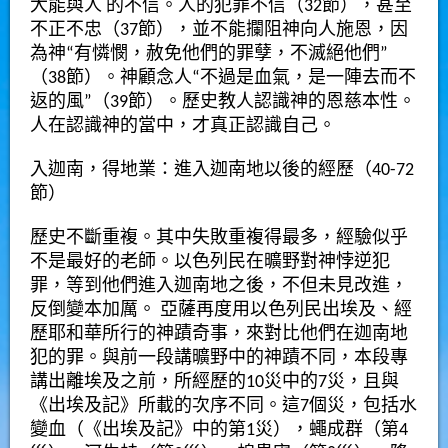
大能與人 的不信。人的犯罪不信（32節），甚至
不正不忠（37節），並不能攔阻神向人施恩，因
為神“有憐憫，赦免他們的罪孽，不滅絕他們”
（38節）。神顧念人“不過是血氣，是一陣去而不
返的風”（39節）。歷史教人認識神的恩慈本性。
人在認識神的當中，才真正認識自己。
入迦南，得地業：進入迦南地以後的經歷（40-72
節）
歷史不斷重複。其中失敗重複得最多，經驗似乎
不是最好的老師。以色列民在曠野對神悖逆犯
罪，等到他們進入迦南地之後，不但未見改進，
反倒變本加厲。 亞薩再度用以色列民出埃及、經
歷耶和華所行的神蹟奇事，來對比他們在迦南地
犯的罪。與前一段講曠野中的神蹟不同，本段專
講出離埃及之前，所經歷的10災中的7災，且與
《出埃及記》所載的次序不同。這7個災，包括水
變血（《出埃及記》中的第1災），蠅成群（第4