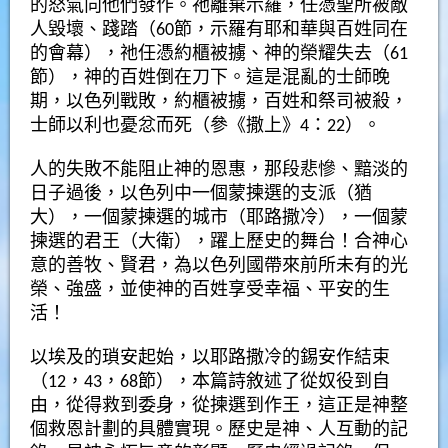
的怒氣向他們發作。祂離棄示羅，任憑聖所被敵
人毀壞、踐踏（60節，示羅有耶和華與百姓同在
的會幕），祂任憑約櫃被擄、神的榮耀失去（61
節），神的百姓倒在刀下。這是混亂的士師晚
期，以色列戰敗，約櫃被擄，百姓和祭司被殺，
士師以利也憂忿而死（參《撒上》4：22）。
人的失敗不能阻止神的恩惠，那段悲慘、黯淡的
日子過後，以色列中一個蒙揀選的支派（猶
大），一個蒙揀選的城市（耶路撒冷），一個蒙
揀選的君王（大衛），躍上歷史的舞台！合神心
意的善牧、賢君，為以色列國帶來前所未有的光
榮、強盛，並使神的百姓享受幸福、平安的生
活！
以埃及的瑣安起始，以耶路撒冷的錫安作結束
（12，43，68節），本篇詩敘述了從奴役到自
由，從得救到委身，從揀選到作王，這正是神整
個救恩計劃的具體實現。歷史是神、人互動的記