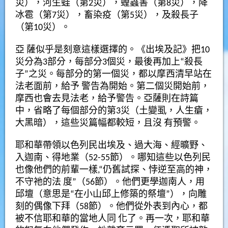
災），河生蛙（第2災），蝗蟲害（第8災），降
冰雹（第7災），畜染疫（第5災），及殺長子
（第10災）。
亞 薩似乎是刻意這樣選擇的。《出埃及記》把10
災分為3部分，每部分3個災，最後再加上“殺長
子”之災。每部分的第一個災，都以摩西清早站在
法老面前，給予 警告為開始。第二個災開始前，
摩西也會去見法老，給予警告。亞薩則在詩篇
中，省略了每個部分的第3災（土變虱，人生瘡，
大黑暗），這些災篇幅都較短，且沒 有預警。
耶和華帶領以色列民出埃及、過大海、經曠野、
入迦南、得地業（52-55節）。哪知這些以色列民
也像他們的前輩一樣,“仍舊試探、悖逆至高的神，
不守祂的法 度”（56節）。他們更學迦南人，用
邱壇（意思是“在小山邱上修築的祭壇”），向雕
刻的偶像下拜（58節）。他們從外表到內心，都
被不信耶和華的當地人同 化了。再一次，耶和華