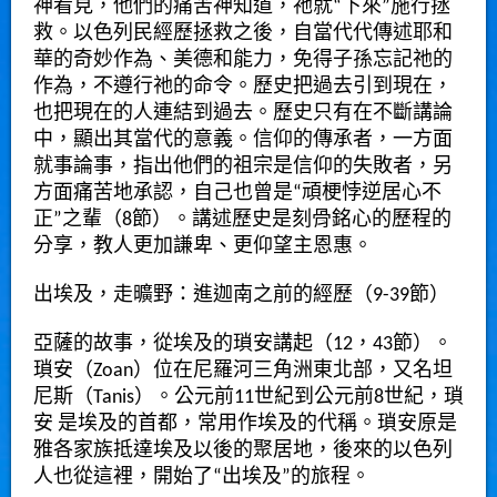
神看見，他們的痛苦神知道，祂就“下來”施行拯
救。以色列民經歷拯救之後，自當代代傳述耶和
華的奇妙作為、美德和能力，免得子孫忘記祂的
作為，不遵行祂的命令。歷史把過去引到現在，
也把現在的人連結到過去。歷史只有在不斷講論
中，顯出其當代的意義。信仰的傳承者，一方面
就事論事，指出他們的祖宗是信仰的失敗者，另
方面痛苦地承認，自己也曾是“頑梗悖逆居心不
正”之輩（8節）。講述歷史是刻骨銘心的歷程的
分享，教人更加謙卑、更仰望主恩惠。
出埃及，走曠野：進迦南之前的經歷（9-39節）
亞薩的故事，從埃及的瑣安講起（12，43節）。
瑣安（Zoan）位在尼羅河三角洲東北部，又名坦
尼斯（Tanis）。公元前11世紀到公元前8世紀，瑣
安 是埃及的首都，常用作埃及的代稱。瑣安原是
雅各家族抵達埃及以後的聚居地，後來的以色列
人也從這裡，開始了“出埃及”的旅程。