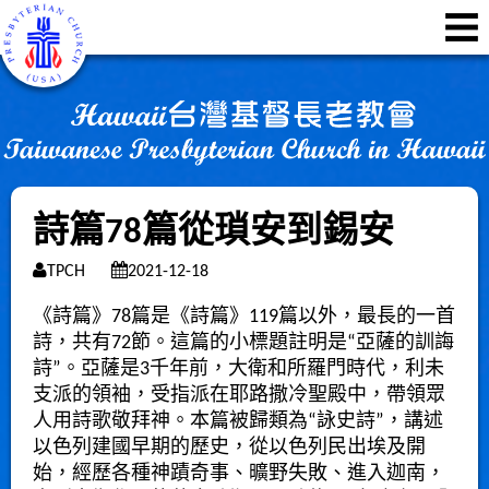
詩篇78篇從瑣安到錫安
TPCH
2021-12-18
《詩篇》78篇是《詩篇》119篇以外，最長的一首
詩，共有72節。這篇的小標題註明是“亞薩的訓誨
詩”。亞薩是3千年前，大衛和所羅門時代，利未
支派的領袖，受指派在耶路撒冷聖殿中，帶領眾
人用詩歌敬拜神。本篇被歸類為“詠史詩”，講述
以色列建國早期的歷史，從以色列民出埃及開
始，經歷各種神蹟奇事、曠野失敗、進入迦南，