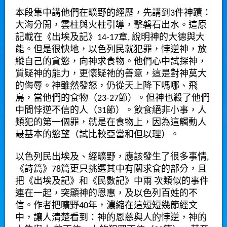
本段集中講他們在曠野的經歷，先講到3件神蹟：
大海分開，雲柱與火柱引導，擊磐石出水。這原
記載在《出埃及記》14-17章, 說明神的大德與大
能。但是很快地，以色列民就犯罪，悖逆神，放
縱自己的貪慾，向神求食物。他們心中試探神，
質疑神的能力，更懷疑祂的善意，這是對神莫大
的侮辱。神雖然發怒，仍從天上降下嗎哪、飛
鳥，當他們的食物（23-27節）。但神也殺了他們
中間悖逆不信的人（31節）。飲食絕非小事，人
類犯的第一個罪，就是在食物上，因為這觸動人
最基本的慾望（試比較亞當和但以理）。
以色列民出埃及、經曠野，應該發生了很多事情,
《詩篇》78篇更只挑選其中有關求食的部分，且
把《出埃及記》和《民數記》中兩 次類似的事件
連在一起，突顯神的恩惠，及以色列百姓的不
信。作者把曠野40年，濃縮在這短短幾節經文
中，讓人清楚看到：神的恩慈與人的悖逆，神的