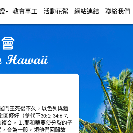
證
教會事工
活動花絮
網站連結
聯絡我們
羅門王死後不久，以色列與猶
好（參代下30:1; 34:6-7,
複合。１.耶和華要使分裂的子
聚集子民，合為一股，領他們回歸故