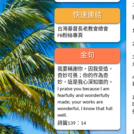
快速連結
台灣基督長老教會總會
FB粉絲專頁
金句
我要稱謝你，因我受造，
奇妙可畏；你的作為奇
妙，這是我心深知道的。
I praise you because I am
fearfully and wonderfully
made; your works are
wonderful, I know that full
well.
詩篇139：14