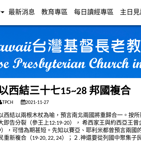
介
最新消息
教育專區
每日讀經專區
主日見
以西結三十七15~28 邦國複合
TPCH
2021-11-27
以西結以兩根木杖為喻，預言南北兩國將重歸合一。按所
大即告分裂（參王上12:19-20）， 希西家王與約西亞王曾企圖修
9），可惜為期甚短。先知以賽亞、耶利米都曾預言兩國的
民重新複合（19-20, 22, 24）；２.神還要從列國中