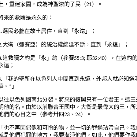
土，重建家園，成為神聖潔的子民（21）。
將來的救贖是永久的：
1.選民必能在故土居住，直到「永遠」；
2.大衛（彌賽亞）的統治權綿延不斷，直到「永遠」；
3.這救贖之約是「永」約（參賽55:3; 耶32:40），在
永遠；
4.「我的聖所在以色列人中間直到永遠，外邦人就必知道
華。”」
以往以色列國南北分裂。將來的復興只有一位君王。這王
明他的名。由於以前聯合王國中，大衛是最偉大的王，所
他們的心目之中（參考卅四23、24）。
「也不再因偶像和可憎的物，並一切的罪過玷污自己。我
就是他們犯罪的地方，我要潔淨他們，如此，他們要作我