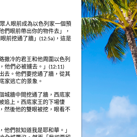
眾人眼前成為以色列家一個預
他們眼前帶出你的物件去」，
前挖通了牆」(12:5a)，這是
路撒冷的君王和他周圍以色列
們必被擄去。」(12:11)
出去。他們要挖通了牆，從其
是西底家逃亡的景象。
個城牆中間挖通了牆，西底家
被追上。西底家王的下場悽
，然後他的雙眼被挖，眼看不
，他們就知道我是耶和華。」