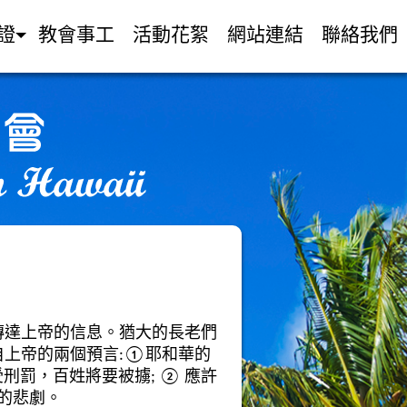
證
教會事工
活動花絮
網站連結
聯絡我們
傳達上帝的信息。猶大的長老們
自上帝的兩個預言:①耶和華的
刑罰，百姓將要被擄; ② 應許
的悲劇。