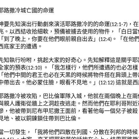
耶路撒冷城亡國的命運
神要先知演出行動劇來演活耶路撒冷的
的命運(12:1-7)
，在
兆。以西結收拾細軟，預備被擄去使用的物件，「白日當
「到了晚上，你要在他們眼前親自出去」(12:4)。「在他們眼
西底家王的遭遇。
先知
執行吩咐，挑起大家的好奇心。先知解釋這是關乎耶
全家的預表(12:10)
。「我怎樣行，他們所遭遇的也必怎樣，他
「他們中間的君王也必在天黑的時候將物件搭在肩頭上帶
中帶出去。他必蒙住臉，眼看不見地。」(12:12) 這就
耶路撒冷被攻陷，巴比倫軍隊入城，他就在兩個晚上在兩
與親人護衛從牆上之洞趁夜逃走。然而他們在耶利哥附近
慘，他被帶到尼布甲尼撒王面前，看著他每一個兒子被殺
見地、被以銅鍊鎖住帶到巴比倫。
當一切發生，「我將他們四散在列國、分散在列邦的時候