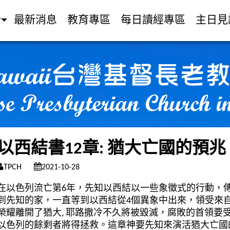
介
最新消息
教育專區
每日讀經專區
主日見
以西結書12章: 猶大亡國的預兆
TPCH
2021-10-28
在以色列流亡第6年，先知以西結以一些象徵式的行動，
到先知的家，一直等到以西結從4個異象中出來，領受來
榮耀離開了猶大,
耶路撒冷不久將被毀滅，腐敗的首領要受
以色列的餘剩者將得拯救。
這章神要先知來演活
猶大
亡國