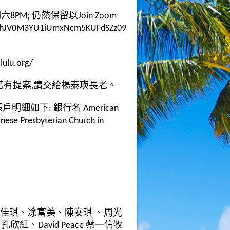
PM; 仍然保留以Join Zoom
NWhJV0M3YU1iUmxNcm5KUFdSZz09
lu.org/
參加。若有提案,請交給楊泰瑛長老。
明細如下: 銀行名 American
se Presbyterian Church in
 、郭佳琪、凃富美、陳安琪 、周光
、David Peace 蔡一信牧