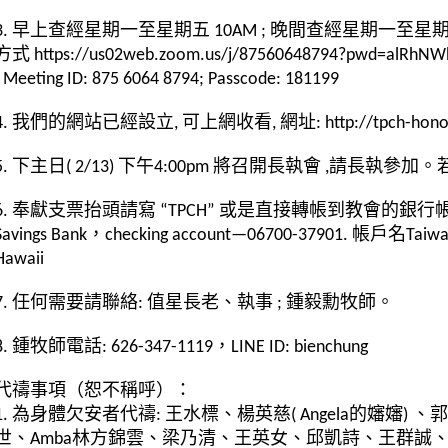
3. 早上查經星期一至星期五 10AM ; 晚間查經星期一至星期六8
方式 https://us02web.zoom.us/j/87560648794?pwd=alRh
; Meeting ID: 875 6064 8794; Passcode: 181199
4. 我們的網站已經設立, 可上網收看, 網址: http://tpch-honolu
5. 下主日( 2/13) 下午4:00pm 將召開長執會 ,請長執
6. 奉獻支票抬頭請寫 “TPCH” 或是直接轉帳到教會的銀行帳戶
Savings Bank，checking account—06700-37901. 帳戶名Taiwane
Hawaii
7. 任何需要請聯絡: 值星長老、執事 ; 鍾毅勳牧師。
8. 鍾牧師電話: 626-347-1119，LINE ID: bienchung
代禱事項（恕不稱呼）：
1. 為身體欠安者代禱: 王水標、楊英慈( Angela的嬸嬸)
世、Amba林方錦雲、梁乃清、王英女、邱凱詩、王群誠、孔欣紅