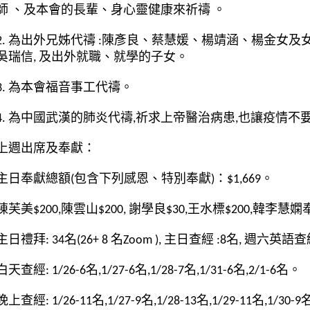
師 、及本會的長輩、身心靈健康來祈禱 。
2. 為出外兄姊代禱 :陳彥良、蔡慧媛、楊靖涵、楊金女
吳瑞信, 及出外就職、就學的子女。
3. 為本會福音事工代禱。
4. 為中國武漢的肺炎代禱,祈求上帝醫治病患,也讓疫情不
上週出席及奉獻：
主日奉獻總額(包含下列感恩、特別奉獻)：$1,669。
陳芙美$200,陳雲山$200, 謝學良$30,王水標$200,韓李慧嫻奉獻
主日禮拜: 34名(26+ 8 名Zoom ), 主日查經 :8名, 週六英語
白天查經: 1/26-6名,1/27-6名,1/28-7名,1/31-6名,2/1-6名。
晚上查經: 1/26-11名,1/27-9名,1/28-13名,1/29-11名,1/30-9名