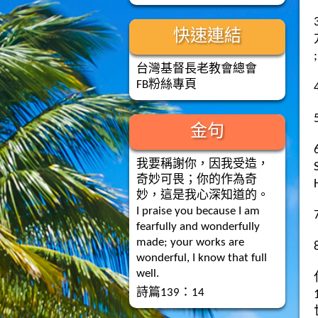
快速連結
台灣基督長老教會總會
FB粉絲專頁
金句
我要稱謝你，因我受造，
奇妙可畏；你的作為奇
妙，這是我心深知道的。
I praise you because I am
fearfully and wonderfully
made; your works are
wonderful, I know that full
well.
詩篇139：14