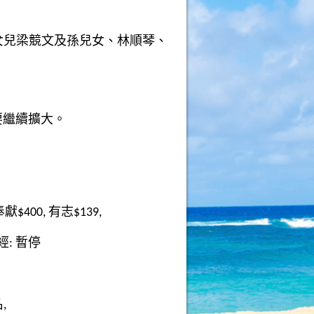
及女兒梁競文及孫兒女、林順琴、
要繼續擴大。
$400, 有志$139,
查經: 暫停
,