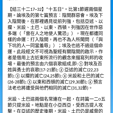
【結三十二
17~32
】
“
十五日
”
。比第
1
節遲兩個星
期。論埃及的第七篇預言：陰間群惡會。埃及下
入陰間後，在那裡遇見從前列強，包括亞述、以
攔、米設、土巴、以東、西頓。列強因在世作惡
多端（「曾在人之地使人驚恐」），現在都遭同
樣的命運：打入陰間，再也不為人所聞問（「與
下坑的人一同當羞辱」）；埃及也逃不過這個命
運。此段經文不可視為聖經有關陰間的
啟
示，作
者是借用上古近東所流行的觀念來描寫列邦的收
場。最後的預言由六個哀歌組成
,
即
:①
對埃及百
姓與勇士的哀歌
(17-21
節
);②
亞述的滅亡
(22,23
節
);③
以攔的滅亡
(24,25
節
);④
米設和土巴的滅亡
(26-28
節
);⑤
以東和西頓的滅亡
(29,30
節
);⑥
預言
法老也將遭受與他們相同的滅亡
(31,32
節
)
。
米設、土巴這兩個名常連在一起，在詩篇一二
○
五
節只提米設。地點是在小亞西亞，受西古提人攻
擊。在亞述的歷史後期，米設、土巴仍是威脅的