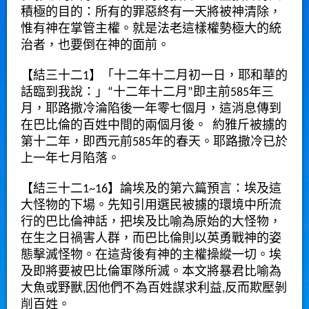
積極的目的：所有的罪惡終有一天將被神清除，
惟有神在掌管主權。就是法老這樣權勢極大的統
治者，也要倒在神的面前。
【結三十二
1
】「十二年十二月初一日，耶和華的
話臨到我
說
：」
“
十二年十二月
”
即主前
585
年三
月，耶路撒冷淪陷後一年零七個月，這消息傳到
在巴比倫的百姓中間的兩個月後。
約雅斤被擄的
第十二年，即西元前
585
年的春天。耶路撒冷已於
上一年七月陷落。
【結三十二1~16】論埃及的第六篇預言：埃及這
大怪物的下場。先知引用選民被擄的環境中所流
行的巴比倫神話，把埃及比
喻
為原始的大怪物，
在生之日禍害人群，而巴比倫則以英勇戰神的姿
態擊滅怪物。在這背後有神的主權操縱一切。埃
及即將要被巴比倫軍隊所滅。本文將暴君比
喻
為
大魚或野獸,因他們不為百姓謀求利益,反而欺壓剝
削百姓。