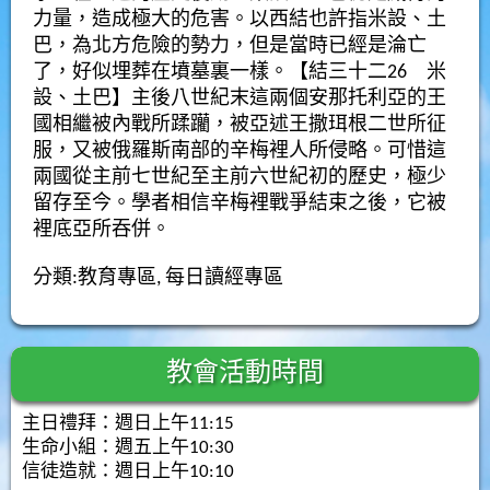
力量，造成極大的危害。以西結也許指米設、土
巴，為北方危險的勢力，但是當時已經是淪亡
了，好似埋葬在墳墓裏一樣。【結三十二
26
米
設、土巴】主後八世紀末這兩個安那托利亞的王
國相繼被
內
戰所蹂躪，被亞述王撒珥根二世所征
服，又被俄羅斯南部的辛梅裡人所侵略。可惜這
兩國從主前七世紀至主前六世紀初的歷史，極少
留存至今。學者相信辛梅裡戰爭結束之後，它被
裡底亞所吞併。
分類:
教育專區
,
每日讀經專區
教會活動時間
主日禮拜：週日上午11:15
生命小組：週五上午10:30
信徒造就：週日上午10:10