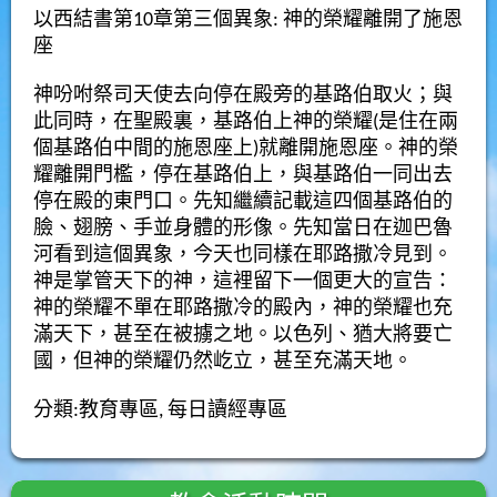
以西結書第
10
章第三個異象: 神的榮耀離開了施恩
座
神吩咐祭司天使去向停在殿旁的基路伯取火；與
此同時，在聖殿裏，基路伯上神的榮耀(是住在兩
個基路伯中間的施恩座上)就離開施恩座。神的榮
耀離開門檻，停在基路伯上，與基路伯一同出去
停在殿的東門口。先知繼續記載這四個基路伯的
臉、翅膀、手並身體的形像。先知當日在迦巴魯
河看到這個異象，今天也同樣在耶路撒冷見到。
神是掌管天下的神，這裡留下一個更大的宣告：
神的榮耀不單在耶路撒冷的殿內，神的榮耀也充
滿天下，甚至在被擄之地。以色列、猶大將要亡
國，但神的榮耀仍然屹立，甚至充滿天地。
分類:
教育專區
,
每日讀經專區