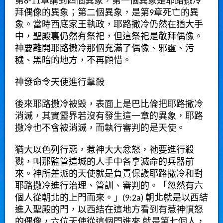
第8-11章講到四個異象，第一個異象是耶路撒冷
拜偶像的異象；第二個異象，是第9章死亡的異
象。當時西底家王執政，耶路撒冷仍然在猶大手
中，聖殿裏仍然有祭祀，但這祭祀是敬拜偶像。
神要離開耶路撒冷那個充滿了偶像、邪靈、污
穢、黑暗的地方，不再顧惜。
神發命令天使進行擊殺
後來耶路撒冷被毀，表面上是巴比倫把耶路撒冷
消滅，其實靈界若沒有發生這一章的異象，耶路
撒冷也不會被消滅，而執行審判的是天使。
猶大以色列行惡，惹神大大忿怒，祂要進行殺
戮，叫那監管這城的人手中各拿滅命的兵器前
來。神所差派的天使就是負責保護耶路撒冷和對
耶路撒冷進行治理、管訓、審判的。「忽然有六
個人從朝北的上門而來。」(9:2a) 朝北就是以西結
進入聖殿的門，以西結在這地方看到有惹神憤怒
的偶像，六位天使從這個門進來,就是第七個人，