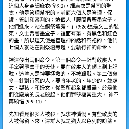
這個人身穿細麻衣(參9:2)，細麻衣是祭司的聖
衣，他是管理祭祀的。前面六個人是管理、保
護、管訓和審判的；這個人「腰間帶著墨盒子，
他們進來，站在銅祭壇旁。」(9:2c)這是文士的裝
束，文士帶著墨盒子，裡面有筆、有黑色和紅色
的墨，所以這天使是管理神的話和祭祀的。他們
七個人就站在銅祭壇旁邊，要執行神的命令。
神這發出兩個命令。第一個命令──針對敬虔人。
手拿著墨盒子的天使，要在敬虔人的額上劃上記
號，這些人是神要拯救的，不被殺戮。第二個命
令──針對行惡的人。要將年老的、年少的，並處
女、嬰孩，和婦女，從聖所起全都殺盡。於是他
們從殿前的長老殺起。他們罪孽極其重大， 神不
再顧惜 (9:9-11) 。
先知看見很多人被殺，就求神憐憫。有些敬虔的
人被保留下來，這群人就是猶大以色列的盼望。