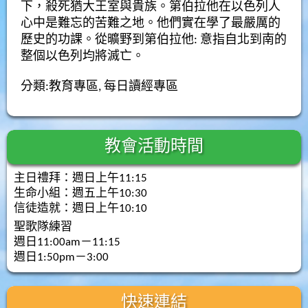
下，殺死猶大王室與貴族。
第伯拉他在以色列人
心中是難忘的苦難之地。
他們實在學了最嚴厲的
歷史的功課。從曠野到第伯拉他:
意指自北到南的
整個以色列均將滅亡。
分類:
教育專區
,
每日讀經專區
教會活動時間
主日禮拜：週日上午11:15
生命小組：週五上午10:30
信徒造就：週日上午10:10
聖歌隊練習
週日11:00am－11:15
週日1:50pm－3:00
快速連結