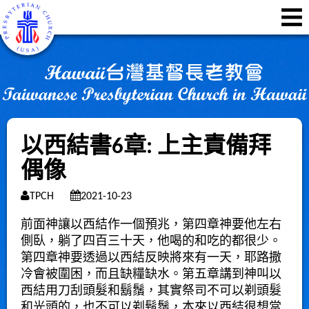
以西結書6章: 上主責備拜
偶像
TPCH
2021-10-23
前面神讓以西結作一個預兆，第四章神要他左右
側臥，躺了四百三十天，他喝的和吃的都很少。
第四章
神要透過以西結反映將來有一天，
耶路撒
冷會被圍困，而且缺糧缺水
。第五章講到神叫以
西結用刀刮頭髮和鬍鬚，其實祭司不可以剃頭髮
和光頭的，也不可以剃鬍鬚，本來以西結很想當