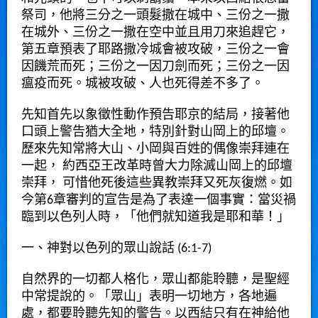
祭司，他將三分之一頭髮撒在城中、三份之一撒
在城外、三份之一撒在空中並且用刀來追趕它，
第五章預表了耶路撒冷城會被攻破，三份之一會
因饑荒而死；三份之一因刀劍而死；三份之一因
瘟疫而死。城被攻破、人也死得差不多了
。
先知首先以象徵性動作預告耶京的結局，接著他
口頭上警告猶大全地，特別針對山岡上的邱壇。
歷來先知常將大山、小岡與百姓的偶像崇拜連在
一起， 約西亞王改革時曾大力除滅山岡上的邱壇
崇拜， 可惜他死後這些異教崇拜又死灰復燃。
如
今第
6章審判的宣告是為了表達一個事實：當災禍
臨到以色列人時，「他們就知道我是耶和華！」
一、神對以色列的眾山說話
(6:1-7)
自然界的一切都人格化，眾山都能聆聽，是聖經
中常提說的。
「眾山」表明一切地方，各地遍
處，都要聆聽先知的警告
。以西結只有在神給他