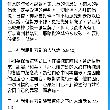
信息的時候才說話。第六章的信息是，猶大的拜
偶像一定要受神的審判。一切邱壇、人拜的偶
像、日像，神都要打碎。神不斷派先知去跟以色
列人說，但對方不聽，更把先知都殺了，以西結
已經是神最後一張皇牌了，但到最後也沒有用，
所以審判就臨到，耶路撒冷城會被攻破，神要打
碎偶像、邱壇。
二、神對脫離刀劍的人說話 (6:8-10)
耶和華保留這些餘民，在被擄的時候，會醒悟過
來，認識耶和華。
「那脫離刀劍的人必在所擄到
的各國中紀念我，為他們心中何等傷破，是因他
們起淫心，遠離我，眼對偶像行邪淫。他們因行
一切可憎的惡事，必厭惡自己。」被擄的百姓將
會因自己的罪惡，而哀痛。
三、神對倒在刀劍饑荒瘟疫之下的人說話 (6:11-
14)