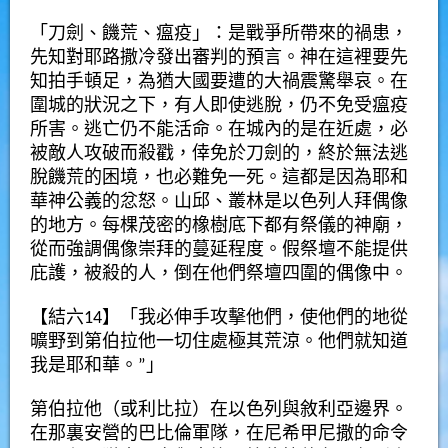
「刀劍、饑荒、瘟疫」：是戰爭所帶來的禍患，
先知對耶路撒冷發出審判的預言
。
神在這裡要先
知拍手頓足，為猶大國要遭的大禍震驚舉哀。
在
圍城的狀況之下，有人即使逃脫，仍不免受瘟疫
所害。逃亡仍不能活命。在城內的是在近處，必
被敵人攻破而殺戳，倖免於刀劍的，終於無法逃
脫饑荒的困境，也必難免一死。這都是因為耶和
華神公義的忿怒。山邱、叢林是以色列人拜偶像
的地方。每棵茂密的橡樹底下都有祭儀的神廟，
從而強調偶像崇拜的蔓延程度。
假祭壇不能提供
庇護，被殺的人，倒在他們祭壇四圍的偶像中。
【結六14】「我必伸手攻擊他們，使他們的地從
曠野到第伯拉他一切住處極其荒涼。他們就知道
我是耶和華。”」
第伯拉他（或利比拉）在以色列與敘利亞邊界。
在那裏安營的巴比倫軍隊，在尼希甲尼撒的命令