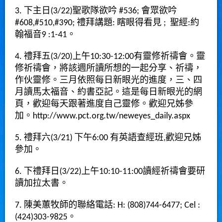
3. 下主日(3/22)聖歌隊欲吟 #536; 會眾欲吟
#608,#510,#390; 禮拜講題: 瞎眼得看見 ; 聖經:約
翰福音9 :1-41。
4. 禮拜五(3/20)上午10:30-12:00有靈修祈禱會。靈
修祈禱會，將該週所讀所想的一起分享、祈禱，
作伙靈修。三月依照每日新眼光的進度，三、四
月讀馬太福音、約書亞記。這是每日新眼光的網
頁，歡迎每天跟著進度自己靈修。歡迎兄姊參
加。
http://www.pct.org.tw/neweyes_daily.aspx
5. 禮拜六(3/21) 下午6:00 有英語查經班,歡迎兄姊
參加。
6. 下禮拜日(3/22)上午10:10-11:00讀經祈禱會要研
讀加拉太書。
7. 陳美蕙牧師的聯絡電話: H: (808)744-6477; Cel :
(424)303-9825。