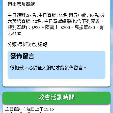
週出席及奉獻
：
主日禮拜:37名 ,主日查經 :11名,週五小組: 10名, 週
六英語查經: 10名; 主日奉獻總額(包含下列感恩、
特別奉獻)：$923。陳雲山 $200，高振華$30，有
志$100
分類:
最新消息
,
週報
發佈留言
很抱歉，必須
登入
網站才能發佈留言。
教會活動時間
主日禮拜：週日上午11:15