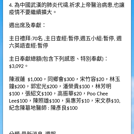
4. 為中國武漢的肺炎代禱,祈求上帝醫治病患,也讓
疫情不要繼續擴大。
週出席及奉獻
：
主日禮拜:70名 ,主日查經:暫停,週五小組:暫停, 週
六英語查經:暫停
主日奉獻總額(包含下列感恩、特別奉獻)：
$3,092。
陳淑蓮 $1,000，同鄉會$300，宋竹容$20，林玉
鐘$200，郭宏光$200，潘榮貴$100，林芳明
$100，張紹文$100，高振華$20，Poo Chee
Lee$100，陳照雄$100，吳惠芳$10，宋文恭$10,
紀念陳簒地醫師 : 陳彥良$100