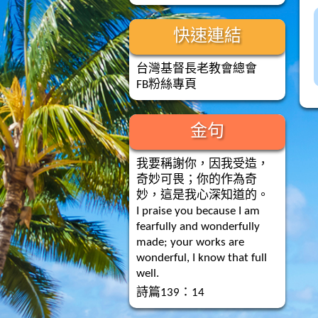
快速連結
台灣基督長老教會總會
FB粉絲專頁
金句
我要稱謝你，因我受造，
奇妙可畏；你的作為奇
妙，這是我心深知道的。
I praise you because I am
fearfully and wonderfully
made; your works are
wonderful, I know that full
well.
詩篇139：14