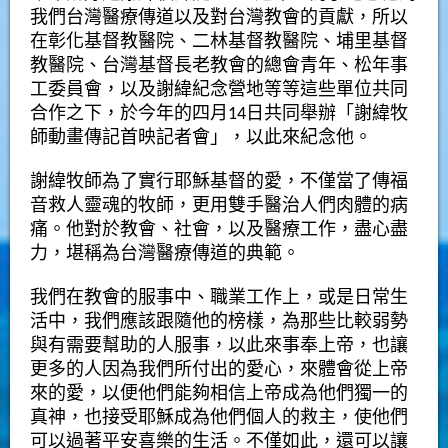
我們台灣醫療傳道以及對台灣教會的貢獻，所以
在彰化基督教醫院、二林基督教醫院、埔里基督
教醫院、台灣基督長老教會的總會青年、松年事
工委員會，以及謝緯紀念營地等等這些單位共同
合作之下，於今年的四月14日共同舉辦「謝緯牧
師動畫傳記首映記者會」，以此來紀念他。
謝緯牧師為了實行耶穌基督的愛，不僅當了傳福
音救人靈魂的牧師，更用雙手醫治人們肉體的病
痛。他對於教會、社會，以及醫療工作，盡心盡
力，堪稱為台灣醫療傳道的典範。
我們在教會的服事中、職業工作上，或是日常生
活中，我們應該跟隨他的榜樣，為那些比較弱勢
與有需要幫助的人服事，以此來事奉上帝，也讓
更多的人因為我們所付出的愛心，來體會從上帝
來的愛，以便他們能夠相信上帝成為他們獨一的
真神，也接受耶穌成為他們個人的救主，使他們
可以過著平安喜樂的生活。不僅如此，還可以讓