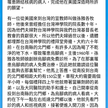
罹患肺結核病的病人，完成他在美國深造時所許
的願望。
有一位從美國來到台灣的宣教師叫做孫雅各牧
師，他後來曾經擔任台灣神學院的院長數十年。
因為他們夫婦對台灣神學院與我們台灣基督長老
教會的貢獻很大，所以他們夫婦過世以後，遺體
都埋葬在台灣神學院的禮拜堂旁邊。大約六十年
前，在台南縣的北門鄉，有許多人因為喝了不乾
淨的地下水，導致罹患烏腳病。主後1960年，孫
雅各牧師娘創辦烏腳病免費診所，為了在那裏罹
患烏腳病的病人免費治療。因此她就邀請這位醫
生能夠去那裏幫忙，他馬上答應。從南投到台南
的北門鄉相距大約有150公里，車程大約需要兩個
半小時。每個禮拜四上午他就帶著當藥劑師的弟
弟，以及大同醫院的助手和護士，自己開車從南
投到台南縣的北門鄉，為烏腳病的病人看病。大
約在下午一點左右抵達北門鄉以後，他就先看門
診的病人和巡視病房，接著便進入開刀房。因為