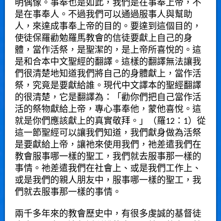
明偶像。事奉也是如此，我們是在事奉上帝，不
是在事奉人。不過我們可以通過服事人與幫助
人，來達成事奉上帝的目的。要達到這個目的，
使徒保羅勸勉羅馬教會的信徒要獻上自己的身
體，當作活祭，是聖潔的，是上帝所喜悅的。這
是和合本中文聖經的翻譯。這樣的翻譯無法讓我
們很清楚地知道我們將自己的身體獻上，當作活
祭，究竟是要獻給誰。現代中文譯本的聖經翻譯
的很清楚，它是翻譯為：「勸你們把自己當作活
活的祭物獻給上帝，專心事奉他，蒙他喜悅。這
就是你們應該獻上的真實敬拜。」（羅12：1）從
這一節聖經可以讓我們知道，我們獻身做為活祭
是要獻給上帝，讓祂來使用我們，祂差遣我們在
教會服事哪一樣的聖工，我們就去服事那一樣的
事情。祂差遣我們在社會上、或是我們工作上、
或是我們的親人朋友中，服事哪一樣的聖工，我
們就去服事那一樣的事情。
兩千多年來的教會歷史中，有很多虔誠的基督徒