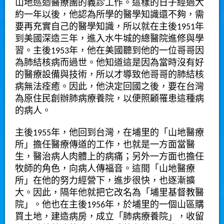
山地巡迴醫療團的義診工作。這樣的日子經過大
約一年以後，他認為所學的醫學知識還不夠，需
要再充實自己的醫學知識，所以就在主後1951年
到美國深造三年，進入水牛城的總醫院進修與學
習。主後1953年，他在美國聽到他的一位哥哥因
為肺結核病而過世。他知道這是因為當時沒有好
的醫療設備與技術，所以才導致他哥哥的肺結核
病無法痊癒。因此，他決定回國之後，要在台灣
為原住民創辦肺病療養院，以便照顧罹患這種病
的病人。
主後1955年，他回到台灣，在埔里的「山地醫療
所」擔任醫療傳道的工作，也就是一方面當醫
生，醫治病人肉體上的病痛；另外一方面也擔任
牧師的角色，向病人傳福音。這間「山地醫療
所」在他的努力經營下，進步很快，也逐漸擴
大。因此，隔年他就把它改名為「埔里基督教醫
院」。他也在主後1956年，於埔里的一個山區購
買土地，建造病房，成立「肺病療養院」，收留