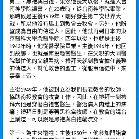
第二、黑袍與白袍：果然他長大以後，就進入台
南神學院讀書。在23歲時，從台南神學院畢業。
那時候是主後1939年，剛好發生第二次世界大
戰，所以他沒有馬上到教會去牧會。另外，他盼
望成為自由的傳道人。因此，他就再到日本的東
京醫科大學念醫學院。四年以後，也就是主後
1943年時，他從醫學院畢業。主後1946年，他回
到故鄉，也就是南投縣當醫生，在父親的大同醫
院幫忙他的父親看病。禮拜天就到教會擔任義務
的傳道人，幫忙教會的聖工，從服事信徒中，來
事奉上帝。
主後1949年，他被封立為我們長老教會的牧師，
協助南投教會的牧會工作。因此，在禮拜一到禮
拜六他是穿著白袍當醫生，醫治病人肉體上的病
痛；禮拜日則是穿著黑袍當牧師，在教會的講台
上講道，可以說是黑袍與白袍輪流穿。
第三、為主來犧牲：主後1950年，他參加門諾會