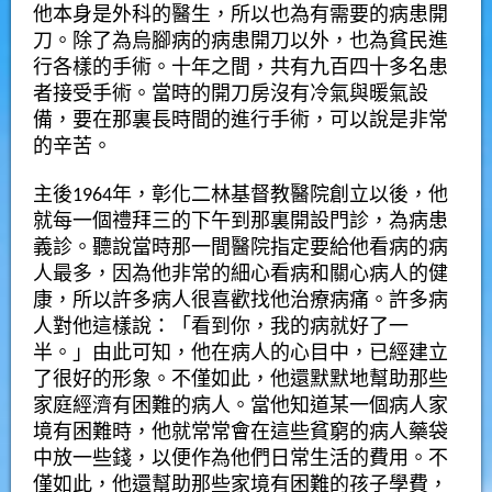
他本身是外科的醫生，所以也為有需要的病患開
刀。除了為烏腳病的病患開刀以外，也為貧民進
行各樣的手術。十年之間，共有九百四十多名患
者接受手術。當時的開刀房沒有冷氣與暖氣設
備，要在那裏長時間的進行手術，可以說是非常
的辛苦。
主後1964年，彰化二林基督教醫院創立以後，他
就每一個禮拜三的下午到那裏開設門診，為病患
義診。聽說當時那一間醫院指定要給他看病的病
人最多，因為他非常的細心看病和關心病人的健
康，所以許多病人很喜歡找他治療病痛。許多病
人對他這樣說：「看到你，我的病就好了一
半。」由此可知，他在病人的心目中，已經建立
了很好的形象。不僅如此，他還默默地幫助那些
家庭經濟有困難的病人。當他知道某一個病人家
境有困難時，他就常常會在這些貧窮的病人藥袋
中放一些錢，以便作為他們日常生活的費用。不
僅如此，他還幫助那些家境有困難的孩子學費，