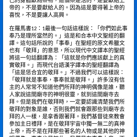
己的身體獻為祭物，這個祭是活的，是要獻給上
帝的，不是要獻給人的。因為這是要得著上帝的
喜悅，不是要讓人高興。
在羅馬書12：1最後一句話這樣說：「你們如此事
奉乃是理所當然的。」這是和合本中文聖經的翻
譯。這句話所說的「事奉」在聖經的原文希臘文
也有「敬拜」的意思，所以現代中文譯本的聖經
將這一句話翻譯為：「這就是你們應該獻上的真
實敬拜。」而現代台語漢字譯本的聖經翻譯為
「這是恁合宜的敬拜。」不過我們可以這樣說：
「敬拜就是事奉，事奉就是敬拜。」許多沒有信
主的人常常不知道他們所拜的神明偶像是誰，聽
人家說這間廟寺的神明很靈，就到這間廟寺去
拜。但是我們在敬拜時，一定要認識清楚我們所
敬拜的對象是誰，否則我們就會跟那些到廟寺去
拜的人一樣，是拿香跟著拜。我們基督徒來教會
參加主日禮拜，是在敬拜宇宙中獨一無二的真神
上帝，而不是在拜那些著名的人物或是其他的神