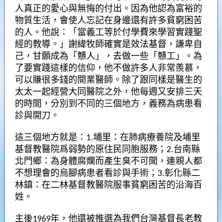
人真正的愛心與無悔的付出。因為他認為富裕的
物質生活，會使人忘記在身邊還有許多貧窮困苦
的人。他說：「當義工等於付學費來學習實踐聖
經的教導。」謝緯牧師確實是效法基督，謙卑自
己，甘願成為「戇人」，去做一些「戇工」。為
了要實踐這樣的信仰，他不做許多人非常羨慕，
可以賺很多錢的開業醫師。除了跟同樣是醫生的
太太一起經營大同醫院之外，他每週又安排三天
的時間，分別到不同的三個地方，義務為病患看
診與開刀。
這三個地方就是：1.埔里：在肺病療養院及埔里
基督教醫院爲弱勢的原住民同胞服務；2.台南縣
北門鄉：為身體腐爛而產生臭不可聞，連親人都
不想理會的烏腳病患者看診與手術；3.彰化縣二
林鎮：在二林基督教醫院服事貧窮困苦的沿海百
姓。
主後1969年，他還被推選為我們台灣基督長老教