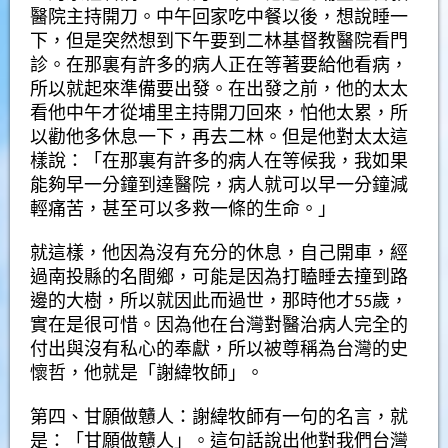
醫院主持開刀。中午回家吃中餐以後，想說睡一
下，但是突然想到下午要到二林基督教醫院看門
診。在那裏有許多的病人正在等著要給他看病，
所以就起來準備要出發。在出發之前，他的太太
看他中午才從埔里主持開刀回來，怕他太累，所
以勸他多休息一下，再去二林。但是他對太太這
樣說：「在那裏有許多的病人在等候我，我如果
能夠早一分鐘到達醫院，病人就可以早一分鐘減
輕痛苦，甚至可以多救一條的生命。」
就這樣，他因為沒有充分的休息，自己開車，經
過南投縣的名間鄉，可能是因為打瞌睡去撞到路
邊的大樹，所以就因此而過世，那時他才55歲，
實在是很可惜。因為他在台灣對醫治病人完全的
付出與沒有私心的奉獻，所以被尊稱為台灣的史
懷哲，他就是「謝緯牧師」。
第四、甘願做戇人：謝緯牧師有一句的名言，就
是：「甘願做戇人」。這句話說出他對我們台灣