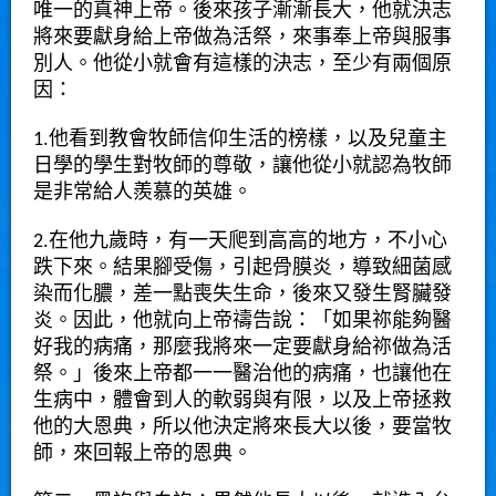
唯一的真神上帝。後來孩子漸漸長大，他就決志
將來要獻身給上帝做為活祭，來事奉上帝與服事
別人。他從小就會有這樣的決志，至少有兩個原
因：
1.他看到教會牧師信仰生活的榜樣，以及兒童主
日學的學生對牧師的尊敬，讓他從小就認為牧師
是非常給人羨慕的英雄。
2.在他九歲時，有一天爬到高高的地方，不小心
跌下來。結果腳受傷，引起骨膜炎，導致細菌感
染而化膿，差一點喪失生命，後來又發生腎臟發
炎。因此，他就向上帝禱告說：「如果祢能夠醫
好我的病痛，那麼我將來一定要獻身給祢做為活
祭。」後來上帝都一一醫治他的病痛，也讓他在
生病中，體會到人的軟弱與有限，以及上帝拯救
他的大恩典，所以他決定將來長大以後，要當牧
師，來回報上帝的恩典。