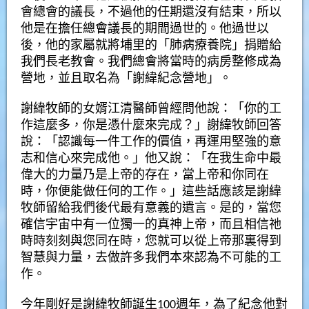
會總會的議長，不過他的任期還沒有結束，所以
他是在擔任總會議長的期間過世的。他過世以
後，他的家屬就將埔里的「肺病療養院」捐贈給
我們長老教會。我們總會將當時的病房整修成為
營地，並且取名為「謝緯紀念營地」。
謝緯牧師的女婿江清醫師曾經問他說：「你的工
作這麼多，你是憑什麼來完成？」謝緯牧師回答
說：「認識每一件工作的價值，再運用堅強的意
志和信心來完成他。」他又說：「在我生命中最
偉大的力量乃是上帝的存在，當上帝和你同在
時，你便能做任何的工作。」這些話應該是謝緯
牧師留給我們後代最有意義的遺言。是的，當您
確信宇宙中有一位獨一的真神上帝，而且相信祂
時時刻刻與您同在時，您就可以從上帝那裏得到
智慧與力量，去做許多我們本來認為不可能的工
作。
今年剛好是謝緯牧師誕生100週年，為了紀念他對