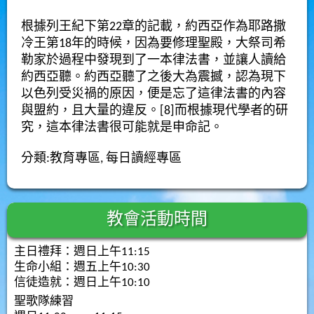
根據
列王紀
下第22章的記載，
約西亞
作為耶路撒
冷王第18年的時候，因為要修理聖殿，大祭司希
勒家於過程中發現到了一本律法書，並讓人讀給
約西亞聽。約西亞聽了之後大為震撼，認為現下
以色列受災禍的原因，便是忘了這律法書的內容
與盟約，且大量的違反。
[
8
]
而根據現代學者的研
究，這本律法書很可能就是申命記。
分類:
教育專區
,
每日讀經專區
教會活動時間
主日禮拜：週日上午11:15
生命小組：週五上午10:30
信徒造就：週日上午10:10
聖歌隊練習