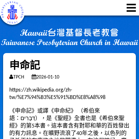
申命記
TPCH
2026-01-10
https://zh.wikipedia.org/zh-
tw/%E7%94%B3%E5%91%BD%E8%A8%98
《申命記
》或譯《
申命紀
》 （
希伯來
語
：
דְּבָרִים
），是《
聖經
》全書也是《
希伯來聖
經
》的第5本書。這本書含有對
耶和華
的百姓發出
的有力訊息。在曠野流浪了40年之後，
以色列
的