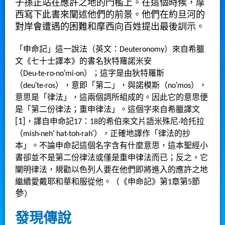
子孫正站在應許之地的門檻上。在這個時候，
摩
西
寫下此書來闡述他們的前景。他們在
約旦河
的
對岸會遭遇的困難和摩西向百姓提出最後訓示。
「申命記」這一說法（英文：Deuteronomy）來自
希臘
文
《
七十士譯本
》的書名狄特羅諾米安
（Deu·te·ro·no′mi·on）；這字是由狄特羅斯
（deu′te·ros），意即「第二」，與諾模斯（no′mos），
意思是「律法」，這兩個詞所組成的。因此它的意思便
是「第二份律法；重申律法」。這個字來自希臘譯文
[
1
]
，譯自申命記17：18的希伯來文片語米殊尼·哈托拉
（mish·neh′ hat·toh·rah′），正確地譯作「律法的抄
本」。不論申命記這個名字含有什麼意思，這本聖經小
書卻並不是第二份律法或僅是重申律法而已；反之，它
闡明律法，規勸以色列人要在他們即將進入的應許之地
繼續愛戴耶和華和服從他。（《申命記》第1章第5節
參
）
發現傳說