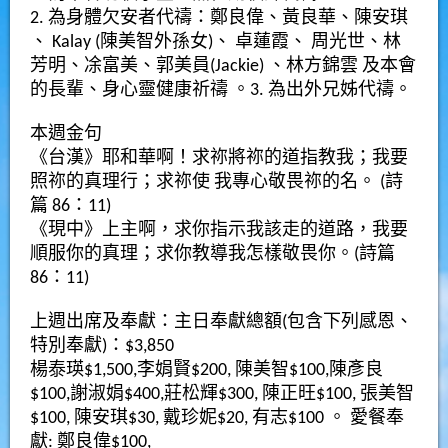
2. 為身體欠安者代禱：鄭良偉、黃良華、陳安琪
、 Kalay (陳美智外孫女)、 卓蓮霞、 周光世、林
芳明、凃富美、郭美員(Jackie) 、林方錦雲 及本會
的長輩、身心靈健康祈禱 。3. 為出外兄姊代禱。
本週金句
《台漢》耶和華啊！求祢將祢的道指教我；我要
照祢的真理行；求祢使 我專心敬畏祢的名。 (詩
篇 86：11)
《現中》上主啊，求你指示我該走的道路，我要
順服你的真理；求你教導我怎樣敬畏你。(詩篇
86：11)
上週出席及奉獻：主日奉獻總額(包含下列感恩、
特別奉獻)：$3,850
楊泰瑛$1,500,李娟賢$200, 陳美智$100,陳彥良
$100,謝淑娟$400,莊松輝$300, 陳正旺$100, 張美智
$100, 陳安琪$30, 戴珍妮$20, 有志$100 。 愛餐奉
獻: 鄭良偉$100,