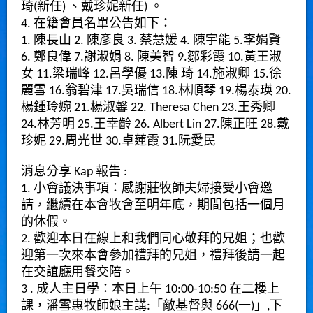
琦(新任) 、戴珍妮新任) 。
4. 在籍會員名單公告如下：
1. 陳長山 2. 陳彥良 3. 蔡慧媛 4. 陳宇能 5.李娟賢
6. 鄭良偉 7.謝淑娟 8. 陳美智 9.鄒彩霞 10.黃王淑
女 11.梁瑞峰 12.呂學優 13.陳 琦 14.施淑卿 15.徐
麗雪 16.翁碧津 17.吳瑞信 18.林順琴 19.楊泰瑛 20.
楊鍾玲婉 21.楊淑馨 22. Theresa Chen 23.王秀卿
24.林芳明 25.王幸齡 26. Albert Lin 27.陳正旺 28.戴
珍妮 29.周光世 30.卓蓮霞 31.阮愛民
消息分享 Kap 報告 :
1. 小會議決事項：感謝莊牧師夫婦接受小會邀
請，繼續在本會牧會至明年底，期間包括一個月
的休假。
2. 歡迎本日在線上和我們同心敬拜的兄姐；也歡
迎第一次來本會參加禮拜的兄姐，禮拜後請一起
在交誼廳用餐交陪。
3 . 成人主日學：本日上午 10:00-10:50 在二樓上
課，潘雪惠牧師娘主講:「敵基督與 666(一)」,下