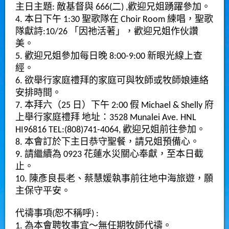
主日主題: 敵基督與 666(二) ,歡迎兄姐踴躍參加。
4. 本日下午 1:30 聖歌隊在 Choir Room 練唱，聖歌
隊獻詩:10/26 「因祂活著」，歡迎兄姐作伙讚
美。
5. 歡迎兄姐參加每日晚 8:00-9:00 新眼光線上查
經。
6. 欲舉行家庭禮拜的家庭可與牧師或牧師娘連絡
安排時間。
7. 本拜六（25 日）下午 2:00 假 Michael & Shelly 府
上舉行家庭禮拜 地址：3528 Munalei Ave. HNL
HI96816 TEL:(808)741-4064, 歡迎兄姐前往參加。
8. 本會訂於下主日恭守聖餐，請兄姐預備心。
9. 請繼續為 0923 花蓮水災關心奉獻，至本日截
止。
10. 陳彥良長老、蔡慧媛執事前往地中海旅遊，願
主保守平安。
代禱事項(恕不稱呼) :
1. 為本會聘牧事宜～無任期牧師代禱。