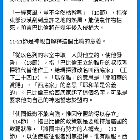
「一經東風，豈不全然枯幹嗎」（10節），指從
東部沙漠刮到應許之地的熱風，能使農作物枯
死，預言巴比倫將在幾年後入侵猶大。
11-21節是神親自解釋這個比喻的意義。
「從以色列的宗室中取一人與他立約，使他發
誓」（13節），指「巴比倫王立約雅斤的叔叔瑪
探雅代替他作王，給瑪探雅改名叫西底家」（王
下二十四17）。「瑪探雅」的意思是「耶和華的
賞賜」，「西底家」的意思「耶和華是公義
的」。巴比倫王給西底家起了這個名字，可能是
要求他向自己的神起誓忠於盟約。
「使國低微不能自強，惟因守盟約得以存立」
（14節），指巴比倫的政策就是要維持藩屬國的
軟弱狀態，「將國中有勢力的人擄去」（13
節），以便使被征服者別無選擇、惟有順服。西