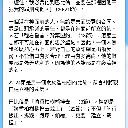
中纏住。我必帶他到巴比倫，並要在那裡因他干
犯我的罪刑罰他。] （20-21節）。
一個活在神面前的人，無論是書面簽署的合同、
還是口頭承諾的責任，都是在神面前所立的約。
人若「輕看誓言，背棄盟約」（18節），怎麽立
志都不可能在神面前忠於聖約。因此，一個人無
論多麽熱心擺上，若對自己的承諾總是出爾反
爾，不管借口有多合理、理由有多高尚，他的敬
虔都是偽善功利的，因為他的承諾都是在褻瀆神
的名。
22-24節是另一個關於香柏樹的比喻，預言神將親
自建立祂的國度。
巴比倫是「將香柏樹梢擰去」（3節），神卻是
「將香柏樹梢擰去栽上」（22節）；不但「施行
拔出、拆毀、毀壞、傾覆」，更要「建立、栽
植」。