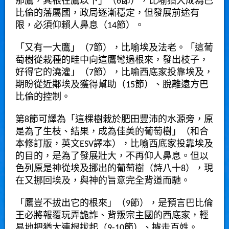
那鷹，其根在鷹以下」（6節），比喻猶大成為巴
比倫的藩屬國，政局逐漸穩定，但發展前途有
限，必須仰賴人鼻息（14節）。
「又有一大鷹」（7節），比喻埃及法老。「這葡
萄樹從栽種的畦中向這鷹彎過根來，發出枝子，
好得它的澆灌」（7節），比喻西底家投靠埃及，
期盼從近鄰埃及獲得幫助（15節）、脫離遠方巴
比倫的控制。
第8節可譯為「這棵樹栽於肥田豐沛的水源旁，原
是為了生枝、結果，成為佳美的葡萄樹」（和合
本修訂版，英文ESV譯本），比喻西底家投靠埃及
的目的，是為了發展壯大，不再仰人鼻息。但以
色列原是神從埃及挪出的葡萄樹（詩八十8），現
在又挪回埃及，與神的旨意完全背道而馳。
「鷹豈不拔出它的根來」（9節），是預言巴比倫
王必將報覆玩弄詭詐、背叛宗主國的西底家，輕
易地把猶大連根拔起（9-10節）、擄走百姓。