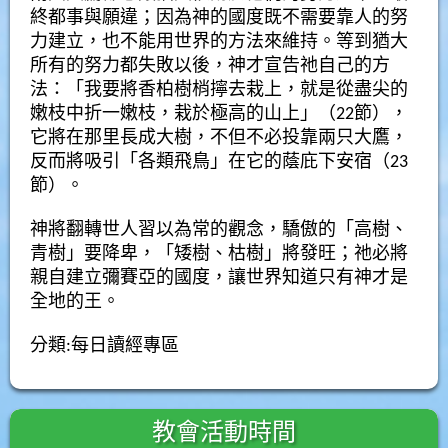
終都事與願違；因為神的國度既不需要靠人的努
力建立，也不能用世界的方法來維持。等到猶大
所有的努力都失敗以後，神才宣告祂自己的方
法：「我要將香柏樹梢擰去栽上，就是從盡尖的
嫩枝中折一嫩枝，栽於極高的山上」（22節），
它將在那里長成大樹，不但不必投靠兩只大鷹，
反而將吸引「各類飛鳥」在它的蔭庇下安宿（23
節）。
神將翻轉世人習以為常的觀念，驕傲的「高樹、
青樹」要降卑，「矮樹、枯樹」將發旺；祂必將
親自建立彌賽亞的國度，讓世界知道只有神才是
全地的王。
分類:
每日讀經專區
教會活動時間