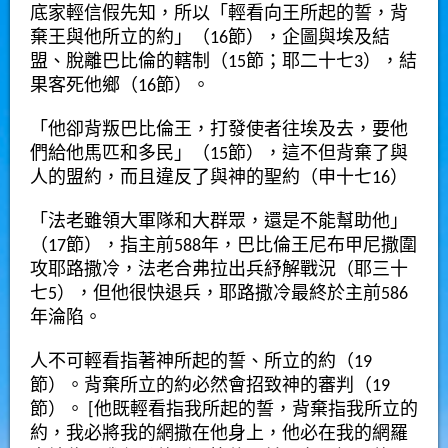
底家輕信假先知，所以「輕看向王所起的誓，背
棄王與他所立的約」（16節），企圖與埃及結
盟、脫離巴比倫的轄制（15節；耶二十七3），結
果客死他鄉（16節）。
「他卻背叛巴比倫王，打發使者往埃及去，要他
們給他馬匹和多民」（15節），這不但背棄了與
人的盟約，而且違反了與神的聖約（申十七16）
「法老雖領大軍隊和大群眾，還是不能幫助他」
（17節），指主前588年，巴比倫王尼布甲尼撒圍
攻耶路撒冷，法老合弗拉出兵紓解戰況（耶三十
七5），但他很快退兵，耶路撒冷最終於主前586
年淪陷。
人不可輕看指著神所起的誓、所立的約（19
節）。背棄所立的約必然會招致神的審判（19
節）。 [他既輕看指我所起的誓，背棄指我所立的
約，我必將我的網撒在他身上，他必在我的網羅