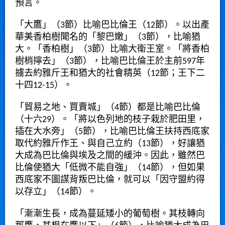
預言。
「大鷹」（3節）比喻巴比倫王（12節）。以出產
華美香柏樹聞名的「黎巴嫩」（3節），比喻猶
大。「香柏樹」（3節）比喻大衛王室。「將香柏
樹梢擰去」（3節），比喻巴比倫王於主前597年
擄去約雅斤王和猶大的社會精英（12節；王下二
十四12-15）。
「貿易之地、買賣城」（4節）都是比喻巴比倫
（十六29）。「將以色列地的枝子栽於肥田里，
插在大水旁」（5節），比喻巴比倫王扶持西底家
取代約雅斤作王、與自己立約（13節），好讓猶
大成為巴比倫與埃及之間的緩沖。因此，雖然巴
比倫使猶大「低微不能自強」（14節），但如果
西底家不圖謀背叛巴比倫，就可以「因守盟約得
以存立」（14節）。
「漸漸生長，成為蔓延矮小的葡萄樹。其枝轉向