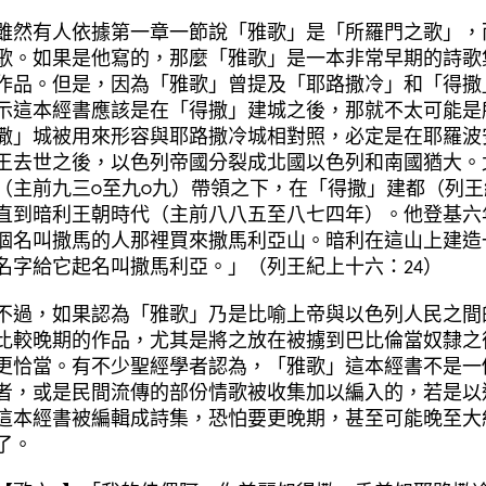
雖然有人依據第一章一節說「雅歌」是「所羅門之歌」，
歌。如果是他寫的，那麼「雅歌」是一本非常早期的詩歌
作品。但是，因為「雅歌」曾提及「耶路撒冷」和「得撒
示這本經書應該是在「得撒」建城之後，那就不太可能是
撒」城被用來形容與耶路撒冷城相對照，必定是在耶羅波
王去世之後，以色列帝國分裂成北國以色列和南國猶大。
（主前九三
○
至九
○
九）帶領之下，在「得撒」建都（列王
直到暗利王朝時代（主前八八五至八七四年）。
他登基六
個名叫撒馬的人那裡買來撒馬利亞山。暗利在這山上建造
名字給它起名叫撒馬利亞。」（列王紀上十六：24）
不過，如果認為「雅歌」乃是比喻上帝與以色列人民之間
比較晚期的作品，尤其是將之放在被擄到巴比倫當奴隸之
更恰當。有不少聖經學者認為，「雅歌」這本經書不是一
者，或是民間流傳的部份情歌被收集加以編入的，若是以
這本經書被編輯成詩集，恐怕要更晚期，甚至可能晚至大
了。