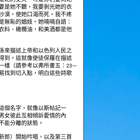
要是她不聽，我要剝光她的衣
沙漠，使她口渴而死。我不疼
是無恥的娼妓。她喃喃自語：
衣料、橄欖油，和美酒都是他
係來描述上帝和以色列人民之
得到。這就像使徒保羅在描述
一樣（請參考以弗所書五：
23—
易找到切入點，明白這些詩歌
這個名字，就像以斯帖記一
男女彼此互相傾訴愛情的內
不能分離的狀態。
新郎）開始吟唱，以及第三首