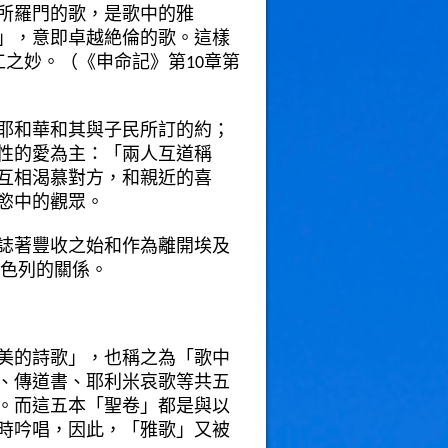
所羅門的歌，是歌中的雅
」，意即卓越絶倫的歌。這樣
之妙。（《申命記》第10章第
耶和華和其與子民所訂的約；
性的愛為主：「兩人互道稱
互相渴慕對方，和親近的喜
慾中的觀眾。
誌著豐收之始和作為離開埃及
以色列的關係。
美的詩歌」，也稱之為「歌中
、傳道書、耶利米哀歌等共五
。而這五本「聖卷」都是與以
時吟唱，因此，「雅歌」又被