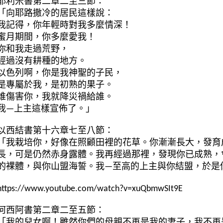
耶利米書第二章二至三節：
「向耶路撒冷的居民這樣說：
我記得，你年輕時對我多麼情深！
蜜月期間，你多麼愛我！
你和我走過荒野，
經過沒有耕種的地方。
以色列啊，你是我神聖的子民，
是專屬於我，是初熟的果子。
誰傷害你，我就降災禍給誰。
我—上主這樣宣佈了。」
以西結書第十六章七至八節：
「我栽培你，好像在照顧田裡的花草。你漸漸長大，發育
長，可是仍然赤身露體。我再經過那裡，發現你已成熟，
的裸體，與你山盟海誓。我—至高的上主與你結盟，於是
https://www.youtube.com/watch?v=xuQbmwSIt9E
何西阿書第二章二至五節：
「我的兒女啊！雖然你們的母親不再是我的妻子，我不再