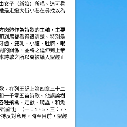
由女子（新娘）所唱。這可看
她是走遍大街小巷在尋找以為
方肉體作為詩歌的主軸，主要
頭到尾都看得很清楚。特別是
牙齒、雙乳、小腹、肚臍、眼
間的關係，並將之延伸到上帝
本詩歌之所以會被編入聖經正
歌。在列王紀上第四章三十二
和一千零五首詩歌。他講論樹
各種飛禽、走獸、爬蟲，和魚
羅門」（一：1、5、三：7、
學者持反對意見，時至目前，聖經