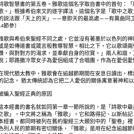
詩歌智慧書的第五卷。雅歌這個名字取自書中的首句：「
歌。」根據希伯來文的逐字譯法，這個名字是「歌中之歌
的説法跟「天上的天」——意即天的最高處——有異曲同工
14節參）
雅歌與希伯來聖經不同之處，它並沒有著墨於以色列的神
或是如傳道書或箴言般教導智慧。
相比之下，它以歌頌兩
讚，與對對方的渴求，並奉獻自身的欣賞。」兩人和諧，
悅；耶路撒冷眾女子為愛侶組成了合唱團，作為在愛侶愛
在現代猶太教中，雅歌會在逾越節期間在安息日讀出，標
的記念。 猶太傳統認為它把二人愛侶的關係寓意著神和
被編入聖經正典的原因
這本經書的書名就如同第一章一節所說的，是「詩歌中最
之歌」，中文將之稱為「雅歌」。它和路得記、以斯帖記
本經書，都同時被列在舊約聖經三大類別中的「聖卷」裡
色列人民的節期有密切關係，「雅歌」是用在紀念逾越節