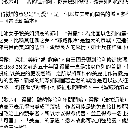
【歌六
4】
「我的佳偶阿，
你美麗如得撒，秀美如耶路撒
“得撒”的意思是“可愛”，是一個以其美麗而聞名的城。參
──《雷氏研讀本》
比喻女子貌美如綺麗的都市。“得撒”：為北國以色列的
之美，比喻其佳偶之美。“耶路撒冷”是猶大的京城，建造
婦高貴而美麗的儀容，激發良人的感情，如士兵在旌旗下
得撒: 意指“美好”或“歡樂”。自王國分裂到暗利修建撒瑪利亞城(B
20;16:8-26)之前的五十年間,得撒一直是北以色列的
設施,以美麗的庭院著稱。之所以將新婦的美麗比作得撒,
力的要寨。新婦的純潔如同固若金湯的城池,是難以被人征
軍隊: 均在謳歌新婦不可被征服的純潔。 ──《聖經精讀
【歌
六
4
得撒】
雖然從暗利年間開始，得撒（法拉遺址
這並不表示得撒變成了荒城。作者可能是避免直接比較耶
是政治上的競爭者，所以才以得撒代替。並且得撒一名也
「可喜」、「美麗」的意思。戀人故此可以加強語氣，說
經背景注釋》