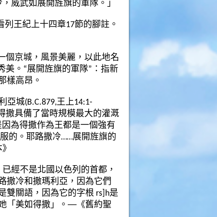
冷
，威武如展開旌旗的軍隊。」
看列王紀上十四章17節的腳註。
第一個京城，風景美麗，以此地名
秀美。
“展開旌旗的軍隊”：指新
那樣高昂。
.C.879,王上14:1-
首都。得撒具備了當時規模最大的灌溉
是因為得撒作為王都是一個強有
服的。耶路撒冷……展開旌旗的
本》
）已經不是北國以色列的首都，
路撒冷和撒瑪利亞，因為它們
是雙關語，因為它的字根
rs]h
是
她「美如得撒」。──《舊約聖