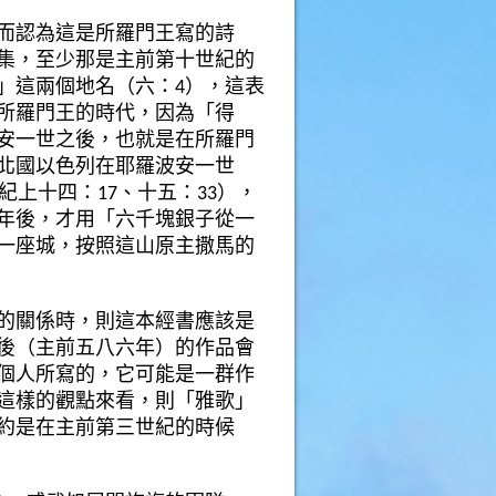
而認為這是所羅門王寫的詩
集，至少那是主前第十世紀的
」這兩個地名（六：4），
這表
所羅門王的時代，因為「得
安一世之後，也就是在所羅門
北國以色列在耶羅波安一世
紀上十四：
17
、十五：
33
），
年後，才用「六千塊銀子從一
一座城，按照這山原主撒馬的
的關係時，則這本經書應該是
後（主前五八六年）的作品會
個人所寫的，它可能是一群作
這樣的觀點來看，則「雅歌」
約是在主前第三世紀的時候