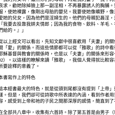
哀求，勸她除掉臉上那一副淫相，不再暴露誘人的胸脯。
服，使她裸露，像剛出母胎的嬰兒。我要使她像曠野，像
愛她的兒女，因為他們是淫婦生的。他們的母親犯姦淫，
『我要去投靠我姘夫情郎；因為我的食物、飲料、羊毛、
們給的。』」
從以上經文可以看出，先知文獻中很喜歡用「夫妻」的關
間「愛」的關係。而這些情節都可以從「雅歌」的詩中看
耶穌基督與教會的關係時，也是以「夫妻」的關係來形容
32
）。以這樣的瞭解來讀「雅歌」，我個人覺得就比較容
所要詮釋的意義了。
本書寫作上的特色
這本經書最大的特色，就是從頭到尾都沒有提到「上帝」
樣。但是，我們卻可從詩歌中所表達的內涵，看到作者用
容，感受到上帝和祂的子民之間那深厚的感情，簡直到了
在全部共八章中，收集有六首詩。除了第五首是由男子（