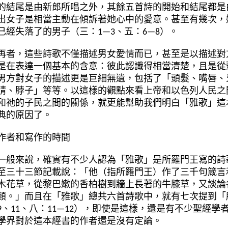
的結尾是由新郎所唱之外，其餘五首詩的開始和結尾都是
出女子是相當主動在傾訴著她心中的愛意。甚至有幾次，
已經失落了的男子（三：1—3、五：6—8）。
再者，這些詩歌不僅描述男女愛情而已，甚至是以描述對
是在表達一個基本的含意：彼此認識得相當清楚，且是從
男方對女子的描述更是巨細無遺，包括了「頭髮、嘴唇、
睛、脖子」等等。以這樣的觀點來看上帝和以色列人民之
和祂的子民之間的關係，就更能幫助我們明白「雅歌」這
典的原因了。
作者和寫作的時間
一般來說，確實有不少人認為「雅歌」是所羅門王寫的詩
至三十三節記載說：「他（指所羅門王）作了三千句箴言
木花草，從黎巴嫩的香柏樹到牆上長著的牛膝草，又談論
類。」而且在「雅歌」總共六首詩歌中，就有七次提到「所
9、11、八：11—12），即使是這樣，還是有不少聖經
學界對於這本經書的作者還是沒有定論。