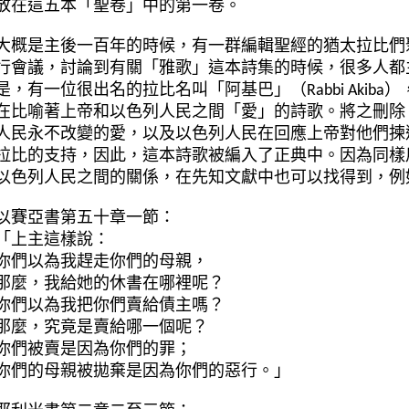
放在這五本「聖卷」中的第一卷。
大概是主後一百年的時候，有一群編輯聖經的猶太拉比們聚集
行會議，討論到有關「雅歌」這本詩集的時候，很多人都
是，有一位很出名的拉比名叫「阿基巴」（Rabbi Akib
在比喻著上帝和以色列人民之間「愛」的詩歌。將之刪除
人民永不改變的愛，以及以色列人民在回應上帝對他們揀
拉比的支持，因此，這本詩歌被編入了正典中。因為同樣
以色列人民之間的關係，在先知文獻中也可以找得到，例
以賽亞書第五十章一節：
「上主這樣說：
你們以為我趕走你們的母親，
那麼，我給她的休書在哪裡呢？
你們以為我把你們賣給債主嗎？
那麼，究竟是賣給哪一個呢？
你們被賣是因為你們的罪；
你們的母親被拋棄是因為你們的惡行。」