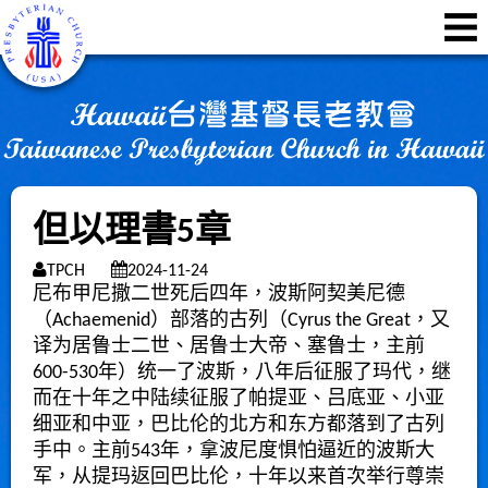
但以理書5章
TPCH
2024-11-24
尼布甲尼撒二世死后四年，波斯阿契美尼德
（Achaemenid）部落的古列（Cyrus the Great，又
译为居鲁士二世、居鲁士大帝、塞鲁士，主前
600-530年）统一了波斯，八年后征服了玛代，继
而在十年之中陆续征服了帕提亚、吕底亚、小亚
细亚和中亚，巴比伦的北方和东方都落到了古列
手中。主前543年，拿波尼度惧怕逼近的波斯大
军，从提玛返回巴比伦，十年以来首次举行尊崇