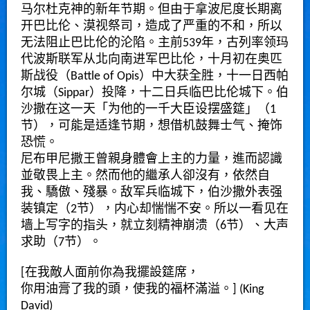
马尔杜克神的新年节期。但由于拿波尼度长期离
开巴比伦、漠视祭司，造成了严重的不和，所以
无法阻止巴比伦的沦陷。主前539年，古列率领玛
代波斯联军从北向南进军巴比伦，十月初在奥匹
斯战役（Battle of Opis）中大获全胜，十一日西帕
尔城（Sippar）投降，十二日兵临巴比伦城下。伯
沙撒在这一天「为他的一千大臣设摆盛筵」（1
节），可能是适逢节期，想借机鼓舞士气、掩饰
恐慌。
尼布甲尼撒王曾親身體會上主的力量，進而認識
並敬畏上主。然而他的繼承人卻沒有，依然自
我、驕傲、殘暴。敌军兵临城下，伯沙撒外表强
装镇定（2节），内心却惴惴不安。所以一看见在
墙上写字的指头，就立刻精神崩溃（6节）、大声
求助（7节）。
[在我敵人面前你為我擺設筵席，
你用油膏了我的頭，使我的福杯滿溢。] (King
David)