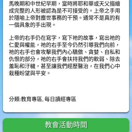
馬
晚期和
中世紀
早期，當時將耶和華或天父描繪
成完整的人形被認為是不可接受的。上帝之手用
於
隱喻
上帝對塵世事務的干預。通常不是真的有
一個具象的手出現。
上帝的右手仍在寫字，寫下祂的故事，寫出祂的
仁愛與權能，祂的右手至今仍然引導我們向前，
祂的右手也會攻擊我們內心驕傲、貪婪、自私和
仇恨的部分，祂的右手會扶持我們的軟弱、除去
羞恥和汙穢，甚至讓我們經歷醫治，在我們心中
栽種盼望與平安。
分類:
教育專區
,
每日讀經專區
教會活動時間