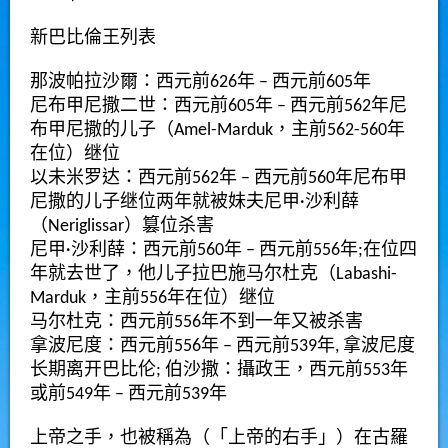
新巴比倫王列表
那波帕拉沙爾
：
西元
前626年 – 西元前605年
尼布甲尼撒二世
：西元前605年 – 西元前562年尼
布甲尼撒的儿子（Amel-Marduk，主前562-560年
在位）继位
以未米罗达：西元前562年 – 西元前560年尼布甲
尼撒的儿子继位两年就被妹夫尼甲·沙利薛
（Neriglissar）篡位杀害
尼甲·沙利薛：西元前560年 – 西元前556年;在位四
年就去世了，他儿子拉巴施马尔杜克（Labashi-
Marduk，主前556年在位）继位
马尔杜克：西元前556年不到一年又被杀害
拿波尼度：西元前556年 – 西元前539年, 拿波尼度
长期离开巴比伦;
伯沙撒
：攝政王，西元前553年
或前549年 – 西元前539年
上帝之手
，也被稱為（「上帝的右手」）在
古羅