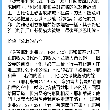
（覆蓋耶利米書21：1-22：30）在回覆西底家的
求問時，耶利米把耶和華對該城的忿怒告訴國
王：巴比倫王必圍攻該城，瘟疫、刀劍、饑荒和
烈火必把居民吞滅。沙龍（約哈斯）必死於異
鄉，約雅敬則會被埋葬好像埋驢一樣，其子哥尼
雅（約雅斤）必從猶大被逐，最後死於巴比倫。
盼望「公義的苗裔」
（覆蓋耶利米書23：1-24：10）耶和華答允以真
正的牧人取代虛假的牧人，並給大衛興起「一個
公義的苗裔」，他「必掌王權，行事有智慧，在
地上施行公平和公義」。他的名字「必稱為『耶
和華——我們的義』。」他必招聚被趕散的餘
民。（耶利米書23：5，6） 衆預言者若是站在耶
和華的會中，就必定會使百姓聽上帝的話，回頭
離開惡道。但實際的情形剛相反，耶和華説：他
們「以謊言和矜誇使我百姓走錯了路」。（耶利
米書23：22，32）「看，有兩筐無花果。」耶利