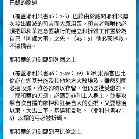
巴錄的際遇
（覆蓋耶利米書45：1-5）巴錄由於聽聞耶利米屢
次發出毀滅的預言而大感沮喪。預言者囑咐他必
須把耶和華定意要執行的建立和拆毀工作置於為
自己「圖謀大事」之先。（45：5）他必蒙拯救，
不遭禍害。
耶和華的刀劍臨到列國之上
（覆蓋耶利米書46：1-49：39）耶利米預言巴比
倫必在迦基米施及其他地方大敗埃及。雖然列國
必遭毀滅，雅各卻得以存留，但仍要遭受懲罰。
「耶和華的刀劍」必臨到非利士人身上，並要攻
擊自吹自擂的摩押和狂妄自大的亞捫，又要懲治
以東、大馬士革、基達和夏瑣。（耶利米書47：
6）以攔的弓必被折斷。
耶和華的刀劍臨到巴比倫之上