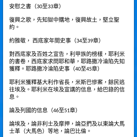
安慰之書（30至33章）
復興之歌，先知獄中購地，復興故土，堅立聖
約。
約雅敬， 西底家年間史事（34至39章）
對西底家及百姓之宣告，利甲族的榜樣，耶利米
的書卷，西底家求問耶和華，耶路撒冷淪陷先知
獲釋。耶路撒冷淪陷史事（40至45章）
耶利米獲釋基大利作省長，米斯巴慘案，餘民逃
往埃及。耶利米在埃及宣講的信息，給巴錄的信
息。
論及列國的信息（46至51章）
論埃及，論非利士及摩押，論亞捫及以東論大馬
士革（大馬色）等地，論巴比倫。