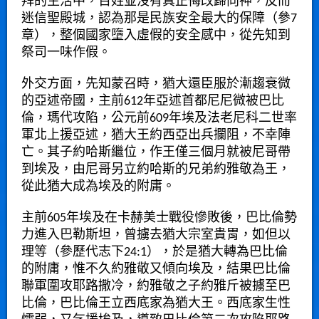
拜的生活中，百姓並沒有真正悔改歸向神，反而
迷信聖殿城，認為那是民族安全最大的保障（參7
章），整個國家墮入虛假的安全感中，從先知到
祭司一味作假。
外交方面，先知蒙召時，猶大還臣服於漸趨衰微
的亞述帝國，主前612年亞述首都尼尼微被巴比
倫，瑪代攻陷，公元前609年埃及法老尼科二世率
軍北上援亞述，猶大王約西亞出兵攔阻，不幸陣
亡。其子約哈斯繼位，作王僅三個月就被尼哥帶
到埃及，由尼哥另立約哈斯的兄弟約雅敬為王，
從此猶大成為埃及的附庸。
主前605年埃及在卡赫美士戰役慘敗後，巴比倫勢
力進入巴勒斯坦，曾擄去猶大宗室貴胃，如但以
理等（參歷代志下24:1），於是猶大轉為巴比倫
的附庸，惟不久約雅敬又傾向埃及，結果巴比倫
聯軍圍攻耶路撒冷，約雅敬之子約雅斤被擄至巴
比倫，巴比倫王立西底家為猶大王。西底家生性