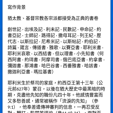
寫作背景
猶太教、基督宗教各宗派都接受為正典的書卷
創世記 · 出埃及記 · 利未記 · 民數記 · 申命記 · 約
書亞記 · 士師記 · 路得記 · 撒母耳記 · 列王紀 · 歷
代志 · 以斯拉記 · 尼希米記 · 以斯帖記 · 約伯記 ·
詩篇 · 箴言 · 傳道書 · 雅歌 · 以賽亞書 · 耶利米書 ·
耶利米哀歌 · 以西結書 · 但以理書 · 小先知書（何
西阿書 · 約珥書 · 阿摩司書 · 俄巴底亞書 · 約拿書 ·
彌迦書 · 那鴻書 · 哈巴谷書 · 西番雅書 · 哈該書 ·
撒迦利亞書 · 瑪拉基書）
耶利米生於祭司的家庭，約西亞王第十三年（公
元前627年）蒙召，以後在猶大歷史中最黑暗的時
期，克盡他先知的職份凡四十年。他感情豐富而
又多愁善感，通常被稱作「流淚的先知」（參
9:1），他奉差遣傳神審判的信息，一再忍受反