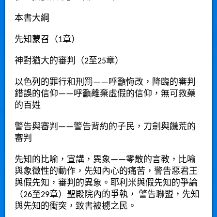
本書大綱
先知蒙召（1章）
神對猶大的審判（2至25章）
以色列的罪行和刑罰——呼籲悔改，降臨的審判
錯誤的信仰——呼籲離棄虛假的信仰，無可救藥
的百姓
警告與審判——警告背約的子民，刀劍與饑荒的
審判
先知的比喻，宣講，異象——零散的言教，比喻
與象徵性的動作，先知內心的痛苦，警告惡君王
與假先知，審判的異象。耶利米與假先知的爭論
（26至29章）聖殿院內的爭執， 警告聯盟，先知
與先知的衝突，致書被擄之民。