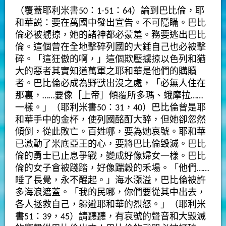
（覆蓋耶利米書50：1-51：64）論到巴比倫，耶
和華説：要在萬國中發出宣告。不可隱瞞。巴比
倫必被擄掠，她的諸神都必蒙羞。務要逃出巴比
倫。這個曾在全地擊碎列國的大錘自己也必被擊
碎。「這狂傲的啊，」這個欺壓擄掠以色列和猶
大的惡者其實知道萬軍之耶和華是他們的購贖
者。巴比倫必成為野獸出沒之處，「必無人住在
那裏，……要像［上帝］傾覆所多瑪、蛾摩拉……
一樣。」（耶利米書50：31，40）巴比倫曾是耶
和華手中的金杯，使列國酩酊大醉，但她卻忽然
傾倒，從此敗亡。百姓哪，要為她哀號。耶和華
已激動了米底亞王的心，要將巴比倫毀滅。巴比
倫的勇士已止息爭戰，變成好像婦女一樣。巴比
倫的女子會被踐踏，好像踹穀的禾場。「他們……
睡了長覺，永不醒起。」海水漲溢，巴比倫被許
多海浪遮蓋。「我的民哪，你們要從其中出去，
各人拯救自己，躲避耶和華的烈怒。」（耶利米
書51：39，45）請聽聽，有哀號的聲音和大毀滅