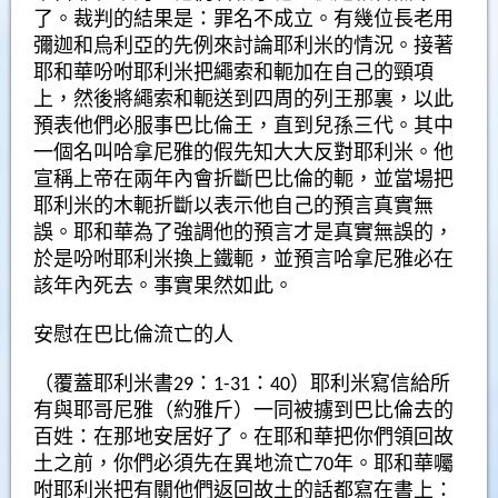
了。裁判的結果是：罪名不成立。有幾位長老用
彌迦和烏利亞的先例來討論耶利米的情況。接著
耶和華吩咐耶利米把繩索和軛加在自己的頸項
上，然後將繩索和軛送到四周的列王那裏，以此
預表他們必服事巴比倫王，直到兒孫三代。其中
一個名叫哈拿尼雅的假先知大大反對耶利米。他
宣稱上帝在兩年內會折斷巴比倫的軛，並當場把
耶利米的木軛折斷以表示他自己的預言真實無
誤。耶和華為了強調他的預言才是真實無誤的，
於是吩咐耶利米換上鐵軛，並預言哈拿尼雅必在
該年內死去。事實果然如此。
安慰在巴比倫流亡的人
（覆蓋耶利米書29：1-31：40）耶利米寫信給所
有與耶哥尼雅（約雅斤）一同被擄到巴比倫去的
百姓：在那地安居好了。在耶和華把你們領回故
土之前，你們必須先在異地流亡70年。耶和華囑
咐耶利米把有關他們返回故土的話都寫在書上：