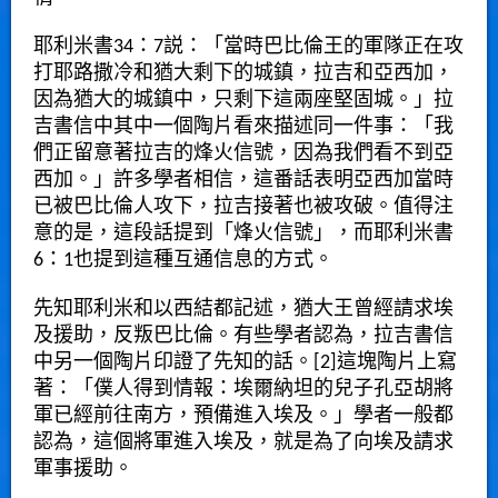
耶利米書34：7説：「當時巴比倫王的軍隊正在攻
打耶路撒冷和猶大剩下的城鎮，拉吉和亞西加，
因為猶大的城鎮中，只剩下這兩座堅固城。」拉
吉書信中其中一個陶片看來描述同一件事：「我
們正留意著拉吉的烽火信號，因為我們看不到亞
西加。」許多學者相信，這番話表明亞西加當時
已被巴比倫人攻下，拉吉接著也被攻破。值得注
意的是，這段話提到「烽火信號」，而耶利米書
6：1也提到這種互通信息的方式。
先知耶利米和以西結都記述，猶大王曾經請求埃
及援助，反叛巴比倫。有些學者認為，拉吉書信
中另一個陶片印證了先知的話。[2]這塊陶片上寫
著：「僕人得到情報：埃爾納坦的兒子孔亞胡將
軍已經前往南方，預備進入埃及。」學者一般都
認為，這個將軍進入埃及，就是為了向埃及請求
軍事援助。