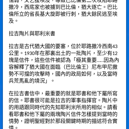
懦弱，又乞援埃及，導致巴比倫第二次攻陷耶路
撒冷，西底家也被擄到巴比倫，猶大逐亡。巴比
倫所立的省長基大旋即被行刺，猶大餘民逃至埃
及。
拉吉陶片與耶利米書
拉吉是古代猶大國的要塞，位於耶路撒冷西南43
公里。1930年在那裏出土的一批陶片，至少有12
塊是信件，這些信件被認為「極其重要……因為內
容解釋了猶大國在面臨（巴比倫王）尼布甲尼撒
勢不可擋的攻擊時，國內的政局如何，以及當時
兵荒馬亂的境況」。
在拉吉書信中，最重要的就是耶書和他下屬所寫
的信。耶書很可能是拉吉的軍事指揮官。陶片中
的用語跟同時代的先知耶利米所用的相似。請看
看耶書和他下屬的兩塊陶片信件怎樣提到當時的
情勢，證明聖經對於那段關鍵時期的描述符合實
情。