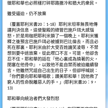
徵耶和華也必照樣打碎耶路撒冷和猶大的衆民。
雖受逼迫，仍不放棄
（覆蓋耶利米書20：1-18）耶利米坦率無畏地傳
講判決信息，這使聖殿的總管巴施戶珥大感惱
怒，於是用枷把耶利米鎖了一個晚上。耶利米獲
釋之後預言巴施戶珥必被擄到巴比倫去，而且必
死在那裏。耶利米由於大受百姓譏笑凌辱，不禁
想到要中途放棄，從此噤口不言。可是，他卻含
忍不住。耶和華的話在『他心裏成為燒著的火，
閉塞在他骨中』，以致他不能自禁而被迫繼續發
言。他雖然咒詛自己出生的日子，但卻呼喊説：
「你們要向耶和華唱歌；讚美耶和華！因他救了
窮人的性命脫離惡人的手。」(耶利米書20：9，
13)
耶和華向統治者們大發烈怒