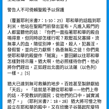
警告人不可倚賴聖殿予以保護
（覆蓋耶利米書7：1-10：25）耶和華的話臨到耶
利米，他站在聖殿門前發出宣布。凡進入殿門的
人都當聽他的話：『你們一面指著耶和華的殿自
鳴得意，但同時卻怎樣行呢？欺壓孤兒寡婦，流
無辜人的血，隨從別神，偷盜，殺人，犯姦淫，
發假誓，並向巴力獻祭！偽善無恥之徒！你們竟
使耶和華的殿變作「賊窩」。要回顧以往耶和華
怎樣對待示羅。猶大啊，他必照樣待你們。他必
將你們趕出，正如趕出北面的以法蓮（以色列）
一樣。』[5]
猶大已達到無可救藥的地步。百姓甚至製餅獻給
「天后」。「這就是不聽從耶和華——他們上帝
的話，不受教訓的國民；從他們的口中，誠實滅
絶了。」（耶利米書7：18，28）猶大將可憎之物
設立在耶和華的殿中，又在欣嫩子谷築起陀斐特