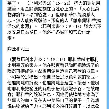
華了。」（耶利米書16：16，21） 猶大的罪是用
鐵筆，用金鋼鑽銘刻在百姓心上的。「人心比萬
物都詭詐，壞到極處，」但耶和華卻能洞悉人
心。無人能夠欺騙他。叛道的人「離棄(耶和華)這
活水的泉源」。（耶利米書17：9，13）猶大若不
以安息日為聖日，他必把各城門和宮殿付諸一
炬。
陶匠和泥土
（覆蓋耶利米書18：1-19：15）耶和華吩咐耶利
米到窰匠的家去。他在那裏看見陶匠把造壞了的
陶器再摶成泥，然後用泥另造自己喜歡的器皿。
耶和華於是指出，他自己便是以色列家的窰匠，
他能夠隨時拆毀，也能夠隨意建立。接著，他吩
咐耶利米把窰匠的瓦瓶子帶到欣嫩子谷，在該處
宣告耶和華的毀滅信息，因他們使這地方染滿了
無辜人的血，又在火中焚燒自己的兒子，作為燔
燒供物獻給巴力。耶利米必須打碎瓶子，以此象