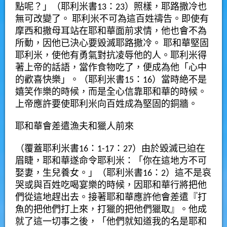
點呢？」（耶利米書13：23）照樣，耶路撒冷也
無可改變了。 耶利米不可為這百姓禱告。即使有
摩西和撒母耳站在耶和華面前求情，他也會不為
所動，因他已決心要毀滅耶路撒冷。 耶和華堅固
耶利米，使他有勇氣對抗凌辱他的人。耶利米得
著上帝的話語，當作食物吃了，便成為他「心中
的歡喜快樂」。（耶利米書15：16）當時絶不是
嬉笑作樂的時候，而是全心信靠耶和華的時候。
上帝應許要使耶利米向百姓成為堅固的銅牆。
耶和華會差遣漁夫和獵人前來
（覆蓋耶利米書16：1-17：27）由於毀滅已迫在
眉睫，耶和華遂命令耶利米：「你在這地方不可
娶妻，生兒養女。」（耶利米書16：2）這不是哀
哭或與百姓吃喝宴樂的時候，因耶和華行將把他
們從這地趕出去。接著耶和華應許他會差遣『打
魚的把他們打上來，打獵的把他們獵取』。他成
就了這一切事之後，「他們就知道我的名是耶和