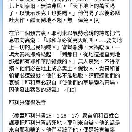
北上到泰爾，無遠弗屆，「天下地上的萬國喝
了，以後示沙克王也要喝。」他們喝了以後必嘔
吐大作，繼而倒地不起，無一倖免。[9]
在第三個預言裏，耶利米以氣勢磅礴的詩句把信
息帶向高潮：「耶和華必從高天吼叫，……要向地
上一切的居民吶喊。」響聲鼎沸，大禍臨頭，一
場大暴風即將颳起！「到那日，從地這邊直到地
那邊都有耶和華所殺戮的。」無人哀哭，不得舉
殯。他們必在地上成為糞土。假牧人、貴胄和首
領都必遭殺戮。他們必不能逃脫。請聽聽他們的
哀號！耶和華必親自『使他們的草場變為荒場，
因他發出猛烈的怒氣』。[10]
耶利米獲得洗雪
（覆蓋耶利米書26：1-28：17）衆首領和百姓合
謀要把耶利米置諸死地。耶利米自辯。他的話是
來自耶和華的。他們若殺了他，便是殺害無辜