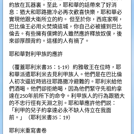
約放在瓦器裏。至此，耶和華的話帶來了好消
息：猶大和耶路撒冷必再次歡喜快樂，耶和華必
實現他跟大衛所立的約。 但至於你，西底家啊，
巴比倫王必用火焚燒這城，你自己必被擄到巴比
倫去。有些擁有僕婢的人雖然應許釋放奴僕，後
來卻厚顔背約。這樣的人有禍了。
耶和華對利甲族的應許
（覆蓋耶利米書35：1-19）約雅敬王在位時，耶
和華派遣耶利米去見利甲族人。他們是在巴比倫
人初次逼近時逃往耶路撒冷避難的。耶利米給他
們酒喝。他們卻拒絶喝，因為他們緊守先祖約拿
達在250年前所下的命令。利甲族人的行為跟猶大
的不忠行徑有天淵之別。耶和華應許他們説：
「利甲的兒子約拿達必永不缺人侍立在我面
前。」（耶利米書35：19）
耶利米重寫書卷