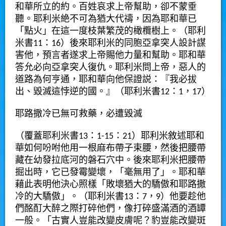
和華所立的約。百姓哀求上帝幫助，卻不蒙垂
聽。耶利米絶不可為猶大代禱，因為耶和華已
「點火」在這一度枝葉繁茂的橄欖樹上。（耶利
米書11：16）後來耶利米的同胞亞拿突人設計謀
害他，預言者遂求上帝賜他力量和幫助。耶和華
答允必向亞拿突人復仇。耶利米問上帝，惡人的
道路為何亨通，耶和華向他保證説：『我必拔
出、毀滅這悖逆的國。』（耶利米書12：1，17）
耶路撒冷已無可救藥，必遭毀滅
（覆蓋耶利米書13：1-15：21）耶利米敘述耶和
華如何吩咐他用一根麻布帶子束腰，然後把腰帶
藏在幼發拉底河的磐石穴中。後來耶利米把腰帶
掘出時，它已發霉變壞，「毫無用了」。耶和華
藉此表明他決心照樣「敗壞猶大的驕傲和耶路撒
冷的大驕傲」。（耶利米書13：7，9）他要趁他
們酩酊大醉之際打碎他們，像打碎盛滿酒的酒罈
一般。「古實人豈能改變皮膚呢？豹豈能改變斑