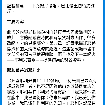
記載補篇——耶路撒冷淪陷，巴比倫王恩待約雅
斤。
主要內容
此書的內容是根據題材而非按年代先後編排的。
故此，它的記載在時間和背景資料方面作了很多
改變。它的最後部分，第52章，詳實地描述耶路
撒冷和猶大淪為荒涼的經過。這些記載顯示書中
大部分的預言已獲得應驗，而且也為下一本經書
——耶利米哀歌——提供適當的背景資料。
耶和華差派耶利米
（涵蓋耶利米書1：1-19各節）耶利米自己並沒有
想成為預言者，也不是因為他出身於祭司家族的
緣故。耶和華在耶利米書解釋説：「我未將你造
在腹中，我已曉得你；你未出母胎，我已分別你
為聖；我已派你作列國的先知。」耶利米記錄這