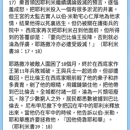
17）衆首領因耶利米繼續講論毀滅的預言，遂惱
羞成怒，把耶利米投入一個有很多淤泥的井裏。
但王宮的太監古實人以伯·米勒宅心仁厚地為他求
情，結果他得以死裏逃生，但仍被關在護衛兵的
院中。 西底家再次把耶利米召到他面前，但所得
到的答覆卻是：『要向巴比倫王投降，否則就必
淪為俘虜，耶路撒冷亦必遭受毀滅！』（耶利米
書38：17，18）
耶路撒冷被敵人圍困了18個月，終於在西底家作
王第11年兵敗城破。王與兵士一起逃命，但卻遭
截回。巴比倫王在西底家眼前殺了他的衆子和許
多貴胄，剜了他的眼睛，用鐵鏈鎖住他，把他帶
到巴比倫去。全城都付諸一炬，淪為一片頹垣廢
瓦。除了少數窮人之外，居民都悉數被擄到巴比
倫去。 尼布甲尼撒下令把囚在牢中的耶利米釋放
出來。當他仍在牢中的時候，他告訴以伯·米勒，
耶和華應許要拯救他，『因他倚靠耶和華』。
（耶利米書39：18）