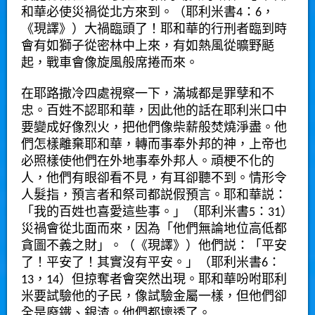
和華必使災禍從北方來到。（耶利米書4：6，
《現譯》）大禍臨頭了！耶和華的行刑者臨到時
會有如獅子從密林中上來，有如熱風從曠野颳
起，戰車會像旋風般席捲而來。
在耶路撒冷四處視察一下，滿城都是罪孽和不
忠。百姓不認耶和華，因此他的話在耶利米口中
要變成好像烈火，把他們像柴薪般焚燒淨盡。他
們怎樣離棄耶和華，轉而事奉外邦的神，上帝也
必照樣使他們在外地事奉外邦人。頑梗不化的
人，他們有眼卻看不見，有耳卻聽不到。情形令
人髮指，預言者和祭司都説假預言。耶和華説：
「我的百姓也喜愛這些事。」（耶利米書5：31）
災禍會從北面而來，因為「他們無論地位高低都
貪圖不義之財」。（《現譯》）他們説：「平安
了！平安了！其實沒有平安。」（耶利米書6：
13，14）但掠奪者會突然出現。耶和華吩咐耶利
米要試驗他的子民，像試驗金屬一樣，但他們卻
全是廢鐵、銀渣。他們都壞透了。