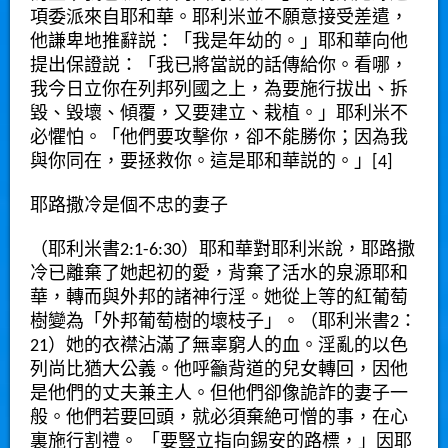
項委派來自耶和華。耶利米並不願意接受差遣，
他謙卑地推辭説：「我是年幼的。」耶和華向他
提出保證説：「我已將當説的話傳給你。看哪，
我今日立你在列邦列國之上，為要施行拔出、拆
毀、毀壞、傾覆，又要建立、栽植。」耶利米不
必懼怕。「他們要攻擊你，卻不能勝你；因為我
與你同在，要拯救你。這是耶和華説的。」[4]
耶路撒冷是個不忠的妻子
（耶利米書2:1-6:30）耶和華對耶利米說，耶路撒
冷已離棄了她起初的愛，背棄了活水的泉源耶和
華，轉而與外邦的諸神行淫。她從上等的紅葡萄
樹變為「外邦葡萄樹的壞枝子」。（耶利米書2：
21）她的衣襟沾滿了無辜窮人的血。淫亂的以色
列尚比猶大公義。他呼籲背道的兒女轉回，因他
是他們的丈夫兼主人。但他們卻像詭詐的妻子一
般。他們若要回頭，就必須棄絶可憎的事，在心
裏施行割禮。 「要豎立指向錫安的路標，」因耶