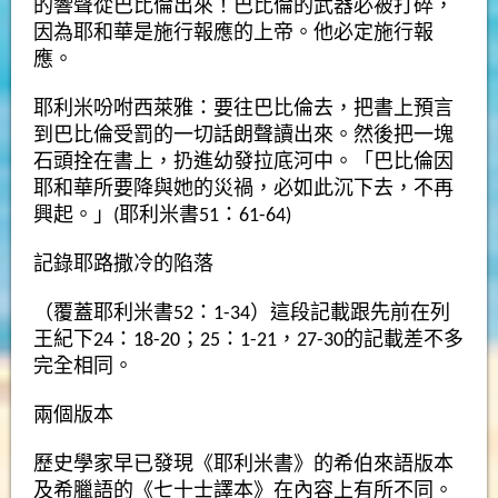
的響聲從巴比倫出來！巴比倫的武器必被打碎，
因為耶和華是施行報應的上帝。他必定施行報
應。
耶利米吩咐西萊雅：要往巴比倫去，把書上預言
到巴比倫受罰的一切話朗聲讀出來。然後把一塊
石頭拴在書上，扔進幼發拉底河中。「巴比倫因
耶和華所要降與她的災禍，必如此沉下去，不再
興起。」(耶利米書51：61-64)
記錄耶路撒冷的陷落
（覆蓋耶利米書52：1-34）這段記載跟先前在列
王紀下24：18-20；25：1-21，27-30的記載差不多
完全相同。
兩個版本
歷史學家早已發現《耶利米書》的希伯來語版本
及希臘語的《七十士譯本》在內容上有所不同。