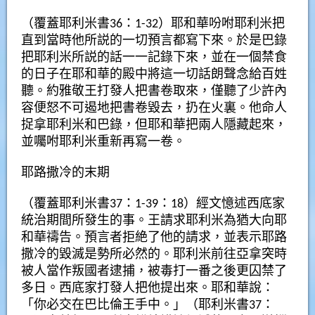
（覆蓋耶利米書36：1-32）耶和華吩咐耶利米把
直到當時他所説的一切預言都寫下來。於是巴錄
把耶利米所説的話一一記錄下來，並在一個禁食
的日子在耶和華的殿中將這一切話朗聲念給百姓
聽。約雅敬王打發人把書卷取來，僅聽了少許內
容便怒不可遏地把書卷毀去，扔在火裏。他命人
捉拿耶利米和巴錄，但耶和華把兩人隱藏起來，
並囑咐耶利米重新再寫一卷。
耶路撒冷的末期
（覆蓋耶利米書37：1-39：18）經文憶述西底家
統治期間所發生的事。王請求耶利米為猶大向耶
和華禱告。預言者拒絶了他的請求，並表示耶路
撒冷的毀滅是勢所必然的。耶利米前往亞拿突時
被人當作叛國者逮捕，被毒打一番之後更囚禁了
多日。西底家打發人把他提出來。耶和華說：
「你必交在巴比倫王手中。」（耶利米書37：