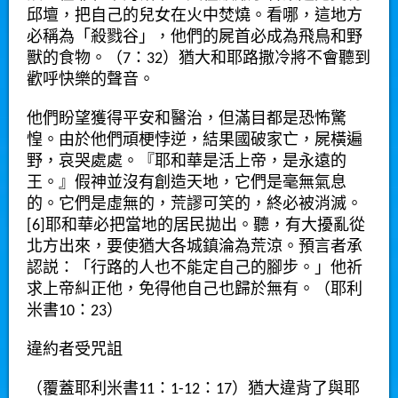
邱壇，把自己的兒女在火中焚燒。看哪，這地方
必稱為「殺戮谷」，他們的屍首必成為飛鳥和野
獸的食物。（7：32）猶大和耶路撒冷將不會聽到
歡呼快樂的聲音。
他們盼望獲得平安和醫治，但滿目都是恐怖驚
惶。由於他們頑梗悖逆，結果國破家亡，屍橫遍
野，哀哭處處。『耶和華是活上帝，是永遠的
王。』假神並沒有創造天地，它們是毫無氣息
的。它們是虛無的，荒謬可笑的，終必被消滅。
[6]耶和華必把當地的居民拋出。聽，有大擾亂從
北方出來，要使猶大各城鎮淪為荒涼。預言者承
認説：「行路的人也不能定自己的腳步。」他祈
求上帝糾正他，免得他自己也歸於無有。（耶利
米書10：23）
違約者受咒詛
（覆蓋耶利米書11：1-12：17）猶大違背了與耶