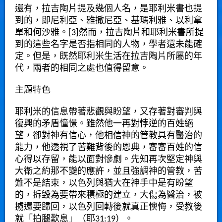
還有，拉吉陶片提及幾個人名，是耶利米書也提
到的，即尼利亞、雅撒尼亞、基瑪利雅、以利拿
單和何沙雅。[3]然而，拉吉陶片和耶利米書所提
到的這些名字是否指相同的人物，學者還未能確
定。但是，既然耶利米生活在拉吉陶片所屬的年
代，兩者的相同之處也值得留意。
主題特色
耶利米的信息帶著悲觀與盼望，又存著對審判與
復興的矛盾憧憬。雖然他一再對悖逆的百姓絕
望，卻對神有信心，他相信神的管教具有醫治的
能力，他透視了苦難背後的恩典，審審百姓的信
心得以存留，能以面對慘劇。先知再次堅定神與
大衛之約那不變的應許，並且強調神的管教，苦
難不是結束，以色列與猶大在神手中是有盼望
的，拆毀為要帶來積極的建立，大傷為醫治，被
擄還要歸回，以色列回轉後就真正懊悔，受教後
就「拍腿歎息」（耶31:19）。