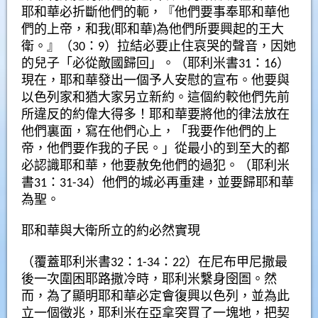
耶和華必折斷他們的軛，『他們要事奉耶和華他
們的上帝，和我(耶和華)為他們所要興起的王大
衛。』（30：9）拉結必要止住哀哭的聲音，因她
的兒子「必從敵國歸回」。（耶利米書31：16）
現在，耶和華發出一個予人安慰的宣布。他要與
以色列家和猶大家另立新約。這個約較他們先前
所違反的約偉大得多！耶和華要將他的律法放在
他們裏面，寫在他們心上，「我要作他們的上
帝，他們要作我的子民。」從最小的到至大的都
必認識耶和華，他要赦免他們的過犯。（耶利米
書31：31-34）他們的城必再重建，並要歸耶和華
為聖。
耶和華與大衛所立的約必然實現
（覆蓋耶利米書32：1-34：22）在尼布甲尼撒最
後一次圍困耶路撒冷時，耶利米繫身囹圄。然
而，為了顯明耶和華必定會復興以色列，並為此
立一個徵兆，耶利米在亞拿突買了一塊地，把契