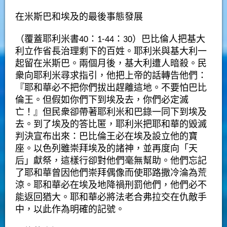
在米斯巴和埃及的最後事態發展
（覆蓋耶利米書40：1-44：30）巴比倫人把基大
利立作省長治理剩下的百姓。耶利米與基大利一
起留在米斯巴。兩個月後，基大利遭人暗殺。民
衆向耶利米尋求指引，他把上帝的話轉告他們：
『耶和華必不把你們拔出趕離這地。不要怕巴比
倫王。但假如你們下到埃及去，你們必定滅
亡！』但民衆卻帶著耶利米和巴錄一同下到埃及
去。到了埃及的答比匿，耶利米把耶和華的毀滅
判決宣布出來：巴比倫王必在埃及設立他的寶
座。以色列雖崇拜埃及的諸神，並再度向「天
后」獻祭，這樣行卻對他們毫無幫助。他們忘記
了耶和華曾因他們崇拜偶像而使耶路撒冷淪為荒
涼。耶和華必在埃及地降禍刑罰他們，他們必不
能返回猶大。耶和華必將法老合弗拉交在仇敵手
中，以此作為明確的記號。