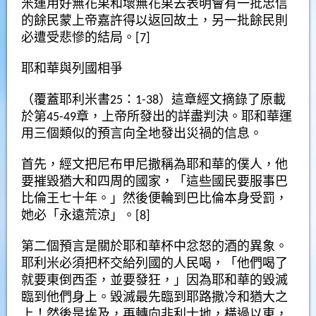
米運用好無花果和壞無花果去表明會有一批忠信
的餘民蒙上帝嘉許得以返回故土，另一批餘民則
必遭受悲慘的結局。[7]
耶和華與列國相爭
（覆蓋耶利米書25：1-38）這章經文摘錄了原載
於第45-49章，上帝所發出的詳盡判決。耶和華運
用三個類似的預言向全地發出災禍的信息。
首先，經文把尼布甲尼撒稱為耶和華的僕人，他
要摧毀猶大和四周的國家，「這些國民要服事巴
比倫王七十年。」然後便輪到巴比倫本身受罰，
她必「永遠荒涼」。[8]
第二個預言是關於耶和華杯中忿怒的酒的異象。
耶利米必須把杯交給列國的人民喝，「他們喝了
就要東倒西歪，並要發狂，」因為耶和華的毀滅
臨到他們身上。毀滅最先臨到耶路撒冷和猶大之
上！然後是埃及，再轉向非利士地，橫過以東，