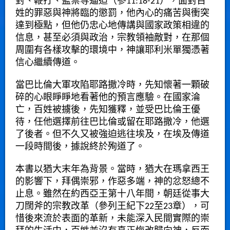
對、鞭打、監禁等逼迫（參11:18-21），面對百
姓的罪惡與神將臨的懲罰，他內心的痛苦與衝突
達到極點，但他仍忠心地傳講與國家政策相違的
信息，甚至必須與政治，宗教領袖敵對，在那個
周圍有各樣攻擊的環境中，神讓耶利米單獨憑著
信心繼續傳道。
當巴比倫大軍攻陷耶路撒冷時，先知懷著一顆破
碎的心眼睜睜地看著他的預言應驗。在國家淪
亡，百姓被擄後，先知獲釋，並受巴比倫王優
待，任他選擇前往巴比倫或留在耶路撒冷，他選
了後者。但不久又被強迫逃往埃及，在埃及傳道
一段時間後，據說終於殉道了。
本書以猶大末年為背景。當時，猶大在瑪拿西王
的影響下，拜偶崇邪，作惡多端，神的忿怒總不
止息。雖然在約西亞王第十八年間，朝廷從事大
刀闊斧的宗教改革（參列王紀下22至23章），可
惜後來流於表面的革新，未能深入民間實際的崇