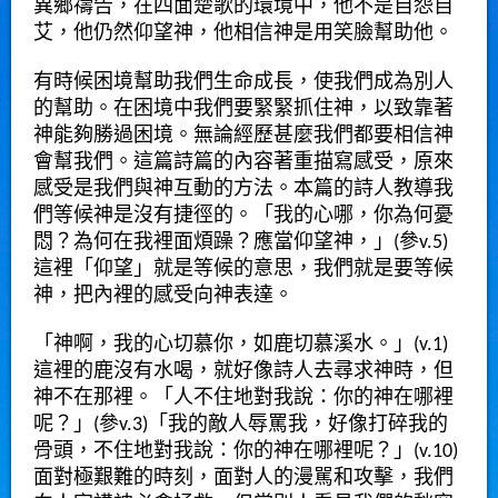
異鄉禱告，在四面楚歌的環境中，他不是自怨自
艾，他仍然仰望神，他相信神是用笑臉幫助他。
有時候困境幫助我們生命成長，使我們成為別人
的幫助。在困境中我們要緊緊抓住神，以致靠著
神能夠勝過困境。無論經歷甚麼我們都要相信神
會幫我們。這篇詩篇的內容著重描寫感受，原來
感受是我們與神互動的方法。本篇的詩人教導我
們等候神是沒有捷徑的。「我的心哪，你為何憂
悶？為何在我裡面煩躁？應當仰望神，」(參v.5)
這裡「仰望」就是等候的意思，我們就是要等候
神，把內裡的感受向神表達。
「神啊，我的心切慕你，如鹿切慕溪水。」(v.1)
這裡的鹿沒有水喝，就好像詩人去尋求神時，但
神不在那裡。「人不住地對我說：你的神在哪裡
呢？」(參v.3)「我的敵人辱罵我，好像打碎我的
骨頭，不住地對我說：你的神在哪裡呢？」(v.10)
面對極艱難的時刻，面對人的漫駡和攻擊，我們