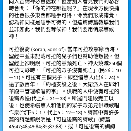
向人宣講神必會拯救，但當別人看見我們的愁容
時會問：「你的神在哪裡呢？」在現今方便快捷
的社會很多東西都唾手可得，令我們形成錯覺，
認為神同樣是唾手可得的，但這篇詩篇教導我們
並非如此。我們要等候神！我們要用情感等候
神！
可拉後裔 (Korah, Sons of): 當年可拉攻擊摩西時，
聖經中並未記載可拉的兒子們也幫助他叛變。但
聖經上卻明說，可拉的黨類死亡、神火燒滅250個
可拉同夥時，「可拉的眾子沒有死亡」(民26∶10
—11)。可拉有三個兒子，即亞惜等人(出6∶24)。
過了數百年，「約櫃安設之後，大衛派人在耶和
華殿中管理歌唱的事」。供職的人中便有可拉的
後裔希幔(代上6∶31—33)。所羅門建殿完工以
後，也使希幔等人和他們的眾子眾弟兄供職歌唱
作樂(代下5∶1，代上5∶12—13)。詩篇中有許多
篇的詩題都說明是「可拉後裔的詩歌」(詩篇
46;47;48;49;84;85;87;88)，或「可拉後裔的訓誨