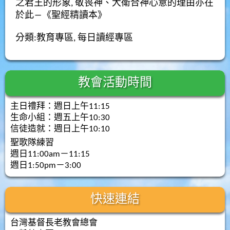
之君王的形象
,
敬畏神、大衛合神心意的理由亦在
於此
―
《聖經精讀本》
分類:
教育專區
,
每日讀經專區
教會活動時間
主日禮拜：週日上午11:15
生命小組：週五上午10:30
信徒造就：週日上午10:10
聖歌隊練習
週日11:00am－11:15
週日1:50pm－3:00
快速連結
台灣基督長老教會總會