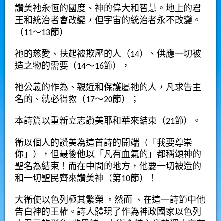
讚美祂永恆的國度、神的偉大和智慧。地上的君
王和統治者會改變，但宇宙的統治者永不改變。
（
11
～
13
節）
祂的慈愛、扶起被欺壓的人（
14
）、供應一切被
造之物的需要（
14
～
16
節），
祂公義的作為、親近和保護屬祂的人，凡求告主
名的、就必得救（
17
～
20
節）；
本詩篇以重新立志讚美耶和華來結束（
21
節）。
衛以個人的讚美為這首詩的開端（「我要尊崇
你」），但最後他以「凡有血氣的」都稱頌神的
聖名為結束！而在中間的地方，他要一切被造的
和一切聖民齊來讚美神（第
10
節）！
大衛使以色列極其繁榮
。然而
、在這一詩節中他
告白神的王權。詩人體現了作為神政國家以色列