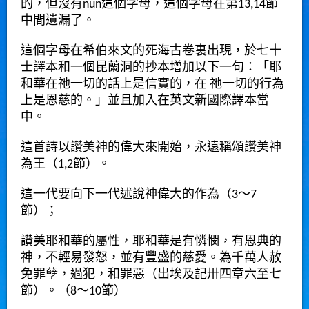
的，但沒有
nun
這個字母，這個字母在第
13,14
節
中間遺漏了。
這個字母在希伯來文的死海古卷裏出現，於七十
士譯本和一個昆蘭洞的抄本增加以下一句：「耶
和華在祂一切的話上是信實的，在
祂一切的行為
上是恩慈的。」並且加入在英文新國際譯本當
中。
這首詩以讚美神的偉大來開始，永遠稱頌讚美神
為王（
1,2
節）。
這一代要向下一代述說神偉大的作為（
3
～
7
節）；
讚美耶和華的屬性，耶和華是有憐憫，有恩典的
神，不輕易發怒，並有豐盛的慈愛。為千萬人赦
免罪孽，過犯，和罪惡（出埃及記卅四章六至七
節）。（
8
～
10
節）