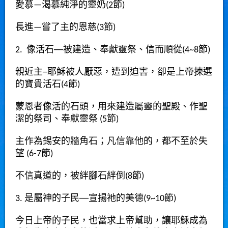
愛慕
—
渴慕純淨的靈奶
(2
節
)
長進
—
嘗了主的恩慈
(3
節
)
2. 像
活石
──
被建造、奉獻靈祭、信而順從
(4~8
節
)
親近主
─
耶穌被人厭惡，遭到迫害，卻是上帝揀選
的寶貴活石
(4
節
)
蒙恩者像活的石頭，用來建造屬靈的聖殿、作聖
潔的祭司、奉獻靈祭
(5
節
)
主作為錫安的牆角石；凡信靠他的，都不至於失
望
(6-7
節
)
不信真道的，被絆腳石絆倒
(8
節
)
3. 是屬神的子民
──
宣揚祂的美德
(9~10
節
)
今日上帝的子民，也當求上帝幫助，讓耶穌成為