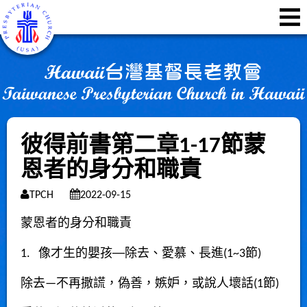
彼得前書第二章1-17節蒙
恩者的身分和職責
TPCH
2022-09-15
蒙恩者的身分和職責
1. 像才生的嬰孩
──
除去
、愛慕、長進
(1~3
節
)
除去
—
不再撒謊，偽善，嫉妒，或說人壞話
(1
節
)