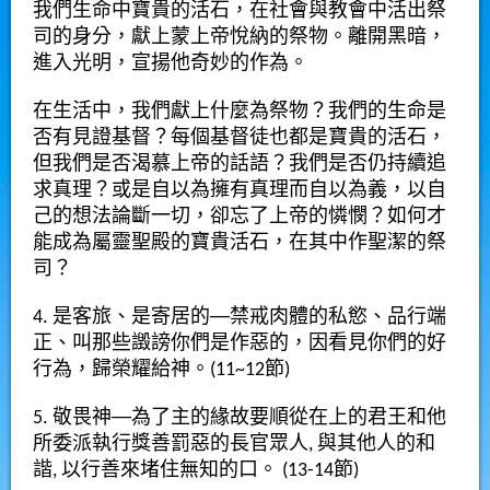
我們生命中寶貴的活石，在社會與教會中活出祭
司的身分，獻上蒙上帝悅納的祭物。離開黑暗，
進入光明，宣揚他奇妙的作為。
在生活中，我們獻上什麼為祭物？我們的生命是
否有見證基督？每個基督徒也都是寶貴的活石，
但我們是否渴慕上帝的話語？我們是否仍持續追
求真理？或是自以為擁有真理而自以為義，以自
己的想法論斷一切，卻忘了上帝的憐憫？如何才
能成為屬靈聖殿的寶貴活石，在其中作聖潔的祭
司？
4. 是客旅、是寄居的
──
禁戒肉體的私慾、品行端
正、叫那些譭謗你們是作惡的，因看見你們的好
行為，歸榮耀給神。
(11~12
節
)
5. 敬畏神
──
為了主的緣故要順從在上的君王和他
所委派執行獎善罰惡的長官眾人
,
與其他人的和
諧
,
以行善來堵住無知的口。
(13-14
節
)