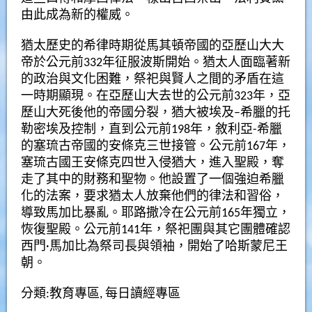
由此成為新的權威。
猶太歷史的希律時期從
馬其頓帝國
的
亞歷山大大
帝
於公元前332年征服波斯開始。猶太人面臨著新
的政治與文化困難，祭祀與賢人之間的矛盾在這
一時期顯現。在亞歷山大去世的公元前323年，亞
歷山大死後他的帝國分裂，猶大被埃及–希臘的
托
勒密埃及
控制，直到公元前198年，敘利亞-希臘
的
塞琉古帝國
的
安條克三世
接管。公元前167年，
塞琉古國王
安條克四世
入侵猶大，進入聖殿，奪
走了其中的財務和聖物。他設置了一個強迫希臘
化的法案，要求猶太人放棄他們的律法和習俗，
導致馬加比暴亂。
耶路撒冷
在公元前165年獨立，
恢復
聖殿
。公元前141年，祭祀團與其它團體確認
西門·馬加比為祭司長與領袖，開始了
哈斯蒙尼王
朝
。
分類:
教育專區
,
每日讀經專區