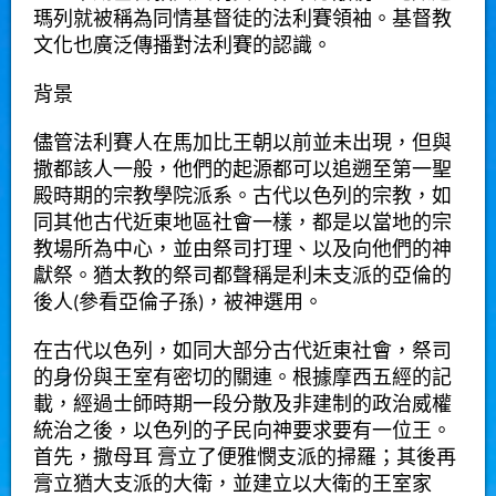
瑪列
就被稱為同情基督徒的法利賽領袖。
基督教
文化也廣泛傳播對法利賽的認識。
背景
儘管法利賽人在
馬加比王朝
以前並未出現，但與
撒都該人
一般，他們的起源都可以追遡至
第一聖
殿時期
的宗教學院派系。古代以色列的宗教，如
同其他古代近東地區社會一樣，都是以當地的宗
教場所為中心，並由祭司打理、以及向他們的神
獻祭。猶太教的祭司都聲稱是
利未
支派的
亞倫
的
後人(參看
亞倫子孫
)，被神選用。
在古代以色列，如同大部分古代近東社會，祭司
的身份與王室有密切的關連。根據
摩西五經
的記
載，經過
士師時期
一段分散及非建制的政治威權
統治之後，以色列的子民向神要求要有一位王。
首先，
撒母耳
膏立了便雅憫支派的
掃羅
；其後再
膏立猶大支派的
大衛
，並建立以大衛的王室家