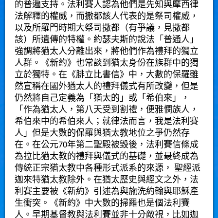
的普遍支持。法利賽人認為他們是
先知
與
摩西律
法
解釋的權威，而
撒都該
人代表的是祭司權威，
以及
所羅門
時期大祭司撒都（有爭議，見撒都
該）所遺傳的特權。
約瑟夫斯
的說法「普通人」
強調將猶太人分離出來，將他們作為禮拜的獨立
人群。《新約》也常談到猶太身份在族群中的獨
立於獨特。在《腓立比書信》中，大數的
保羅
雖
然宣稱在國外猶太人的禮拜儀式有所改變，但是
仍然將自己定義為「猶太的」或「
希伯來
」，
「作為猶太人，第八天受到
割禮
，
便雅憫
族人，
希伯來
中的希伯來人；就律法而言，我是法利賽
人」但是大數的保羅與猶太教地位之爭仍然存
在。在公元70年第二聖殿被毀後，法利賽信條成
為拉比猶太教的禮拜與儀式的基礎，並最終成為
傳統正宗猶太教中各種形式派系的來源， 聖經派
迦來特猶太教除外。在猶太歷史與經文之外，法
利賽主要被《
新約
》引述為與施洗約翰與
耶穌
產
生衝突。《
新約
》中大數的掃羅也是個法利賽
人。早期基督教與法利賽並非十分敵視，比如
迦