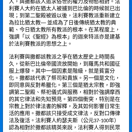
人，與撒都該人追求俗世的權力及物慾相對。法
利賽人大約在猶太人被擄到巴比倫的時候就已出
現；到第二聖殿被毀以後，法利賽教派重新建立
為
拉比猶太教
── 並成為了日後傳統猶太教的典
範、今日猶太教所有教派的根本。在某程度上，
強調「以《
聖經
》為根本」的
迦來特派
亦是建基
於法利賽教派的思想之上。
法利賽與撒都該教派之爭在
猶太
歷史上時間長
久，從
新巴比倫帝國
流放開始，到
羅馬共和國
征
服上爆發。其中一個因素是階級，就是貧富分
化。
撒都該
代表了祭司和貴族。另一個是文化，
即同意與反對希臘化。第三個是猶太宗教，即強
調
第二聖殿
、祭祀儀式與服務，相對於強調
摩西
的其它
律法
和
先知
預見。第四個衝突，特別是在
宗教上對於
律法書
的解釋，及其如何影響日常生
活的應用。撒都該只接受成文律法，反對口傳律
法及復活。法利賽人
約瑟夫斯
（公元37-100年）
認為相對於
撒都該
精英來說，法利賽人得到民眾