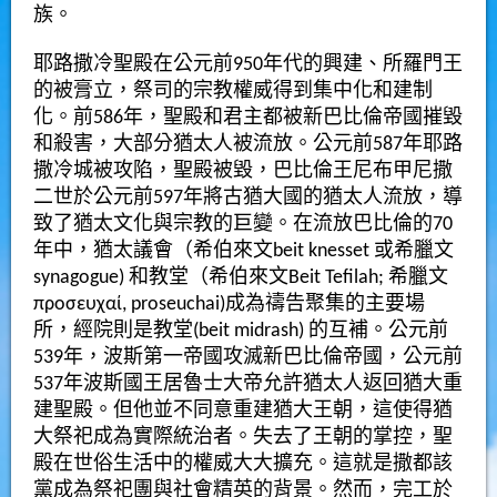
族。
耶路撒冷聖殿
在公元前950年代的興建、
所羅門
王
的被膏立，祭司的宗教權威得到集中化和建制
化。前586年，聖殿和君主都被
新巴比倫帝國
摧毀
和殺害，大部分猶太人被流放。公元前587年耶路
撒冷城被攻陷，聖殿被毀，
巴比倫
王
尼布甲尼撒
二世
於公元前597年將古猶大國的猶太人流放，導
致了猶太文化與宗教的巨變。在流放巴比倫的70
年中，猶太議會（希伯來文beit knesset 或希臘文
synagogue) 和教堂（希伯來文Beit Tefilah; 希臘文
προσευχαί, proseuchai)成為禱告聚集的主要場
所，經院則是教堂(beit midrash) 的互補。公元前
539年，
波斯第一帝國
攻滅
新巴比倫帝國
，公元前
537年波斯國王居魯士大帝允許猶太人返回猶大重
建聖殿。但他並不同意重建猶大王朝，這使得猶
大祭祀成為實際統治者。失去了王朝的掌控，聖
殿在世俗生活中的權威大大擴充。這就是撒都該
黨成為祭祀團與社會精英的背景。然而，完工於