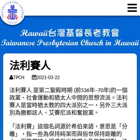
法利賽人
TPCH
2021-03-22
法利賽人
是
第二聖殿
時期 (前536年–70年)的一個
政黨、社會運動和猶太人中間的思想流派。法利
賽人是當時
猶太教
的四大派別之一，另外三大派
別為
撒都該人
、
艾賽尼派
和
奮銳黨
。
「法利賽」這個名詞源於
希伯來語
，意思是「分
離」，指一些為保持純潔而與俗世保持距離的