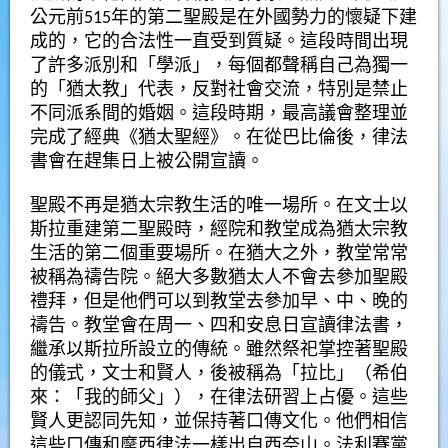
公元前515年的
第二聖殿
是在外國勢力的懷疑下建
成的，它的合法性一直受到質疑。這段時間出現
了許多派別和「學派」，每個都聲稱自己為獨一
的「猶太教」代表，反對社會交流，特別是禁止
不同派系間的婚姻。這段時期，最高議會整理並
完成了經典《猶太聖經》。在從巴比倫後，律法
書會在趕集日上被公開宣讀。
聖殿
不再是猶太宗教生活的唯一場所。在文士
以
斯拉
重建第二聖殿時，經院和教堂成為猶太宗教
生活的第二個重要場所。在猶大之外，教堂常常
被稱為禱告院。絕大多數猶太人不會去參加聖殿
禮拜，但是他們可以到教堂去參加早、中、晚的
禱告。教堂會在周一、四和安息日宣讀
律法書
，
繼承
以斯拉
所設立的傳統。雖然祭祀掌控著聖殿
的儀式，文士和賢人，後被稱為「
拉比
」（希伯
來：「我的師父」），在律法研習上占優。這些
賢人更認同先知，並保持著口傳文化。他們相信
這些口傳和
摩西律法
一樣出自西奈山。法利賽黨