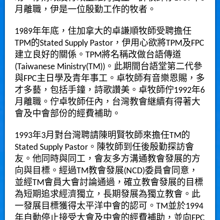
月離職，伊是一位殷勤工作的牧者。
1989年年底，住加拿大的卓謙順牧師受聘擔任
TPM的Stated Supply Pastor，伊用心欲將TPM及FPC
建立良好的關係。TPM將名稱改做台語傳道
(Taiwanese Ministry(TM))。此期間台語堂第二代參
與FPC主日學及青年事工。卓牧師有音樂恩賜，多
才多藝，包括手鐘，詩歌讚美。卓牧師佇1992年6
月離職。佇卓牧師任內，台灣教會継續有得著大
會及中會部份的經費補助。
1993年3月對台灣聘請陳明賢牧師來擔任TM的
Stated Supply Pastor。陳牧師到任後殷勤探訪會
友。他同時與同工，會友多方溝通教會發展的方
向與目標。經過TM教會發展(NCD)委員會同意，
並經TM會員大會討論通過，確立教會發展的目標
為短期追求經濟獨立，長期發展為獨立教會。此
一發展目標獲得太平洋中會的認可。TM並於1994
年自動停止接受大會及中會的經費補助，並向FPC