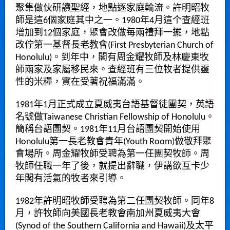
聚集做伙研讀聖經，地點逐家庭輪流。許明昭牧
師是這6個家庭其中之一。1980年4月這个查經班
增加到12個家庭，聚會改做每兩禮拜一擺，地點
改佇第一基督長老教會(First Presbyterian Church of
Honolulu)。到年中，閣有周金耀牧師及林慶東牧
師兩家及家屬移民來。查經班有三位牧者提供靈
性的米糧，實在受著祝福滿滿。
1981年1月正式成立夏威夷台語基督徒團契，英語
名號做Taiwanese Christian Fellowship of Honolulu。
簡稱台語團契。1981年11月台語團契開始使用
Honolulu第一長老教會青年(Youth Room)做敬拜聚
會場所。周金耀牧師受聘為第一任團契牧師。周
牧師任職一年了後，就提出辭職，伊講欲互卡少
年閣有活氣的牧者來引導。
1982年許明昭牧師受聘為第二任團契牧師。同年8
月，許牧師向美國長老教會南加州夏威夷大會
(Synod of the Southern California and Hawaii)及太平