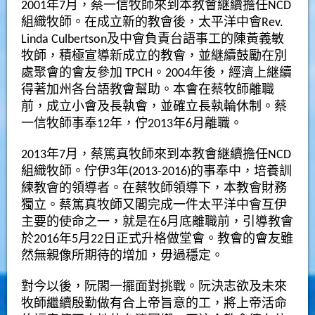
2001年7月，蔡一信牧師來到本教會継續擔任NCD
組織牧師。在成立新的教會後，太平洋中會Rev.
Linda Culbertson及中會負責台語事工的陳黃義敏
牧師，積極宣導新成立的教會，並継續鼓勵在別
處聚會的會友參加 TPCH。2004年後，經濟上継續
得著加州各台語教會幫助。本會在蔡牧師離職
前，成立小會及長執會，並確立長執輪休制。蔡
一信牧師事奉12年，佇2013年6月離職。
2013年7月，蔡篤真牧師來到本教會継續擔任NCD
組織牧師。佇伊3年(2013-2016)的事奉中，培養訓
練教會的領導者。在蔡牧師領導下，本教會財務
獨立。蔡篤真牧師又閣完成一件太平洋中會互伊
主要的使命之一，就是在6月底離職前，引導教會
於2016年5月22日正式升格做堂會。教會的會友雖
然無親像所期待的增加，毋過穩定。
對今以後，阮閣一擺面對挑戰。阮決志欲及未來
牧師繼續殷勤做有合上帝旨意的工，將上帝活命