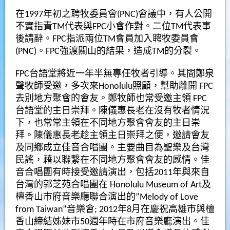
在1997年初之聘牧委員會(PNC)會議中，有人公開
不實指責TM代表與FPC小會作對。二位TM代表事
後請辭。FPC指派兩位TM會員加入聘牧委員會
(PNC)。FPC強渡關山的結果，造成TM的分裂。
FPC台語堂將近一年半無專任牧者引導。其間鄭泉
聲牧師受邀，多次來Honolulu照顧，幫助離開 FPC
去別地方聚會的會友。鄭牧師也常受邀主領 FPC
台語堂的主日崇拜。陳儀惠長老在沒有牧者情況
下，也常常主領在不同地方聚會會友的主日崇
拜。陳儀惠長老趁主領主日崇拜之便，邀請會友
及同鄉成立佳音合唱團。主要曲目為聖樂及台灣
民謠，藉以聯繫在不同地方聚會會友的感情。佳
音合唱團有時接受邀請演出，包括2011年與來自
台灣的郭芝苑合唱團在 Honolulu Museum of Art及
檀香山市府音樂廳聯合演出的”Melody of Love
from Taiwan”音樂會; 2012年8月在慶祝高雄市與檀
香山締結姊妹市50週年時在市府音樂廳演出。佳