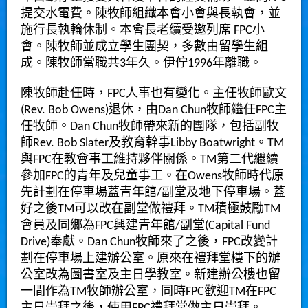
提交水電費。陳牧師組織本會小會與長執會，並
施行長執輪休制。本會長老續受邀列席 FPC小
會。陳牧師並成立學生團契，多數由留學生組
成。陳牧師當職共3年久。伊佇1996年離職。
陳牧師赴任時，FPC人事也有變化。主任牧師歐文
(Rev. Bob Owens)退休，由Dan Chun牧師繼任FPC主
任牧師。Dan Chun牧師帶來新的團隊，包括副牧
師Rev. Bob Slater及教育幹事Libby Boatwright。TM
與FPC在教會事工維持夥伴關係。TM第二代繼續
參加FPC的青年及兒童事工。在Owens牧師時代原
先計劃在停車場蓋青年館/副堂及地下停車場。蓋
好之後TM可以改在副堂做禮拜。TM積極鼓勵TM
會員及同鄉為FPC興建青年館/副堂(Capital Fund
Drive)奉獻。Dan Chun牧師來了之後，FPC改變計
劃在停車場上建辦公室。原來在禮拜堂樓下的辦
公室改為圖書室及主日學教室。新建辦公樓也留
一間作為TM牧師辦公室，同時FPC歡迎TM在FPC