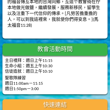
的福音傳互本地的台灣同鄉，互這个教會徛在佇
本地做光做鹽，繼續發展，服務新移民，留學生
以及注重下一代信仰的傳承。[凡勞苦擔重擔的
人，可以到我這裡來，我就使你們得安息。](馬
太福音11:28)
教會活動時間
主日禮拜：週日上午11:15
生命小組：週五上午10:30
信徒造就：週日上午10:10
聖歌隊練習
週日11:00am－11:15
週日1:50pm－3:00
快速連結