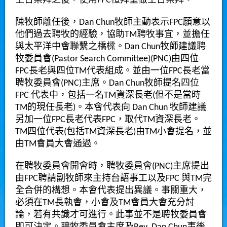
主日崇拜之後，使用FPC禮拜堂做主日崇拜。
陳牧師離任後，Dan Chun牧師主動表示FPC願意以
他們過去聘牧的經驗，協助TM聘牧事宜，並擔任
與太平洋中會聯繫之橋樑。Dan Chun牧師建議聘
牧委員會(Pastor Search Committee)(PNC)由四位
FPC長老與四位TM代表組成。並由一位FPC長老當
聘牧委員會(PNC)主席。Dan Chun牧師提名四位
FPC 代表中，包括一名TM資深長老(但不是當時
TM的現任長老)。本會代表向 Dan Chun 牧師建議
另加一位FPC長老代表FPC，取代TM資深長老。
TM四位代表(包括TM資深長老)由TM小會提名，並
由TM會員大會通過。
在聘牧委員會開會時，聘牧委員會(PNC)主席提出
由FPC聘請副牧師來主持台語事工以及FPC 與TM完
全合併的構想。本會代表提出異議。事關重大，
必須在TM長執會，小會及TM會員大會充分討
論，若有共識才可進行。此事並不是聘牧委員會