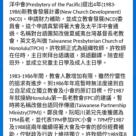
洋中會(Presbytery of the Pacific)提出4年(1983-
1986)新教會發展計畫(New Church Development)
(NCD)，申請財力補助，並成立教會發展(NCD)委
員會。這个申請真緊得著大會及太平洋中會通
過。名稱對台語團契改做夏威夷台灣基督長老教
會，英文名叫做 Taiwanese Presbyterian Church of
Honolulu(TPCH)。許牧師正式為組織牧師。許牧師
在任時，主日崇拜台語講道，英語翻譯。除查經
班外，並成立兒童主日學及成人主日學。
1983-1986年間，教會人數增加有限，雖然佇靈性
的追求有進步。到1986年年底暫時無法度達到自
立自足成立獨立教會及小會的原訂目標。佇1987
年就接納Honolulu第一長老教會(FPC)的建議，暫
時將名稱改做台語同伴傳道(Taiwanese Partnership
Ministry(TPM))。鄭良偉，阮昭川弟兄先後獲選為
TPM長老，並代表TPM參加FPC小會。TPM佇1987
及1988這兩年繼續得著大會及中會的部份經費補
助，佇財政及行政上維持獨立。許牧師佇1989年8