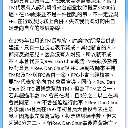
牧師負責台語事工，視未來實際需要決定。當時
TM代表有人認為幫將來台語堂牧師提高$5000待
遇，在TM說來並不是一件困難的事，不一定要與
FPC 在行政及財務上合併，失去我們既訂的由自
足走向自立的發展路線。
在1996年11月的TM長執會，討論FPC所提合併的
建議，只有一位長老表示贊成。其他發言的人，
都持反對意見。因為沒有人附議，所以就不成
案。本會代表向Rev. Dan Chun報告TM長執多數持
反對意見。Rev. Dan Chun說 FPC 聘副牧師來主持
TM以及TM與FPC合併一案，FPC小會已經核准。
要TM代表多多向 TM 會員宣導。同時，Rev. Dan
Chun 說 FPC 很樂意幫助 TM，但為了TM之合一，
若非超過半數 TM 會員在場，且3分之二以上在場
會員同意，FPC不會強迫進行此事。Rev. Dan Chun
要求讓TM會員在1997年初會員大會投票表達意
見。因為事先廣為宣導，投票結果過半數，但未
超過3分之二。可惜Rev. Dan Chun事後違背諾言。