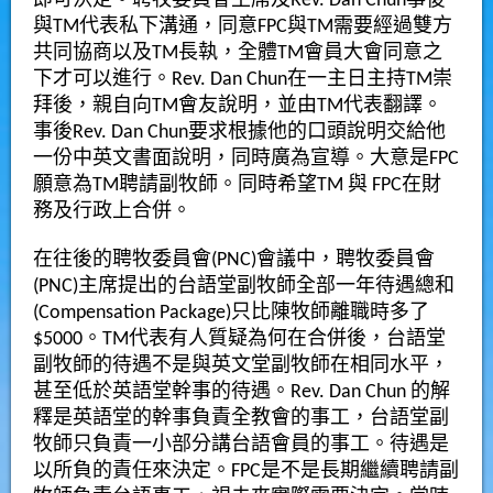
即可決定。聘牧委員會主席及Rev. Dan Chun事後
與TM代表私下溝通，同意FPC與TM需要經過雙方
共同協商以及TM長執，全體TM會員大會同意之
下才可以進行。Rev. Dan Chun在一主日主持TM崇
拜後，親自向TM會友說明，並由TM代表翻譯。
事後Rev. Dan Chun要求根據他的口頭說明交給他
一份中英文書面說明，同時廣為宣導。大意是FPC
願意為TM聘請副牧師。同時希望TM 與 FPC在財
務及行政上合併。
在往後的聘牧委員會(PNC)會議中，聘牧委員會
(PNC)主席提出的台語堂副牧師全部一年待遇總和
(Compensation Package)只比陳牧師離職時多了
$5000。TM代表有人質疑為何在合併後，台語堂
副牧師的待遇不是與英文堂副牧師在相同水平，
甚至低於英語堂幹事的待遇。Rev. Dan Chun 的解
釋是英語堂的幹事負責全教會的事工，台語堂副
牧師只負責一小部分講台語會員的事工。待遇是
以所負的責任來決定。FPC是不是長期繼續聘請副